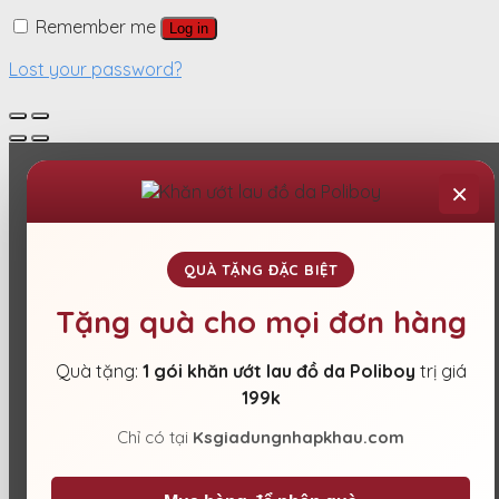
Remember me
Log in
Lost your password?
×
QUÀ TẶNG ĐẶC BIỆT
Tặng quà cho mọi đơn hàng
Quà tặng:
1 gói khăn ướt lau đồ da Poliboy
trị giá
199k
Chỉ có tại
Ksgiadungnhapkhau.com