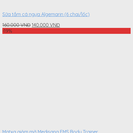
Sữa tắm cá ngựa Algemarin (6 chai/lốc)
Original
Current
160.000
VNĐ
140.000
VNĐ
price
price
-19%
was:
is:
160.000
140.000
VNĐ.
VNĐ.
Matxa giảm mở Medisana EMS Body Trainer