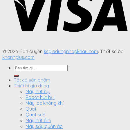
© 2026. Bản quyền
ksgiadungnhapkhau.com
. Thiết kế bởi
khanhplus.com
Search
for:
Tất cả sản phẩm
Thiết bị gia dụng
Máy hút bụi
Robot hút bụi
Máy lọc không khí
Quạt
Quạt sưởi
Máy hút ẩm
Máy sấy quần áo