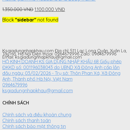
Original
Current
1.350.000
VNĐ
1.100.000
VNĐ
price
price
Block
"sidebar"
not found
was:
is:
1.350.000
1.100.000
VNĐ.
VNĐ.
Ksgiadungnhapkhau.com Địa chỉ: 511 Lạc Long Quân, Xuân La,
Tây Hồ, Hà Nội Điện thoại: 0964679996 Zalo: 0964679996
Email: ksgiadungnhapkhau@gmail.com
HỘ KINH DOANH KS GIA DỤNG NHẬP KHẨU 68 Giấy phép
ĐKKD số: 001196038043 do UBND Xã Đông Anh cấp lần
đầu ngày: 03/02/2026 - Trụ sở: Thôn Phan Xá, Xã Đông
Anh, Thành phố Hà Nội, Việt Nam
0964679996
ksgiadungnhapkhau@gmail.com
CHÍNH SÁCH
Chính sách và điều khoản chung
Chính sách thanh toán
Chính sách bảo mật thông tin