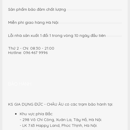
Sản phẩm bảo đảm chất lượng
Miễn phí giao hàng Hà Nội
Lỗi nhà sản xuất 1 đổi 1 trong vòng 10 ngày đầu tiên
Thứ 2 - CN: 08:30 - 21:00
Hotline: 096 467 9996
BẢO HÀNH
KS GIA DỤNG ĐỨC - CHÂU ÂU có các trạm bảo hành tại:
Khu vực phía Bắc:
- 298 Võ Chí Công, Xuân La, Tây Hồ, Hà Nội.
- LK 7.63 Happy Land, Phúc Thịnh, Hà Nội.