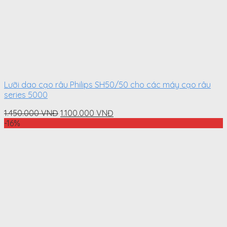
Lưỡi dao cạo râu Philips SH50/50 cho các máy cạo râu
series 5000
Original
Current
1.450.000
VNĐ
1.100.000
VNĐ
price
price
-16%
was:
is:
1.450.000
1.100.000
VNĐ.
VNĐ.