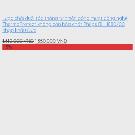
Lược chải duỗi tóc thẳng tự nhiên bóng mượt công nghệ
ThermoProtect không cần hóa chất Philips BHH880/00
nhập khẩu Đức
Original
Current
1.610.000
VNĐ
1.350.000
VNĐ
price
price
-13%
was:
is:
1.610.000
1.350.000
VNĐ.
VNĐ.