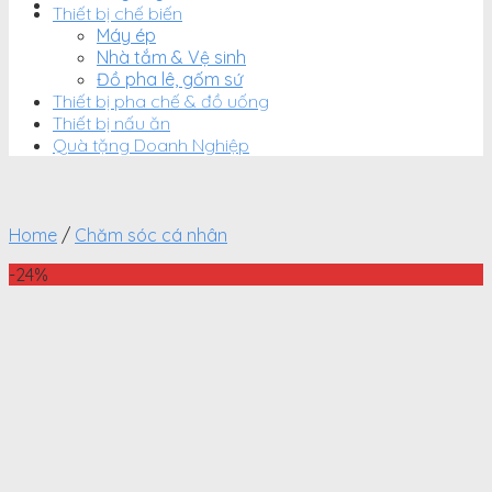
Thiết bị chế biến
Máy ép
Nhà tắm & Vệ sinh
Đồ pha lê, gốm sứ
Thiết bị pha chế & đồ uống
Thiết bị nấu ăn
Quà tặng Doanh Nghiệp
Home
/
Chăm sóc cá nhân
-24%