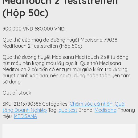
MediTouch 2 Teststreifen
(Hộp 50c)
Original
Current
900.000
VNĐ
680.000
VNĐ
price
price
Que thử của máy đo đường huyết Medisana 79038
was:
is:
MediTouch 2 Teststreifen (Hộp 50c)
900.000
680.000
VNĐ.
VNĐ.
Que thử đường huyết Medisana Meditouch 2 sẽ tự động
hút máu nên lượng máu lấy cực ít. Que thử Medisana
Meditouch 2 cải tiến có enzym mới giúp kiểm tra đường
huyết chính xác hơn, nên người dùng hoàn toàn yên tâm
sử dụng.
Out of stock
SKU:
21313790386
Categories:
Chăm sóc cá nhân
,
Quà
tặng Doanh Nghiệp
Tag:
que test
Brand:
Medisana
Thương
hiệu:
MEDISANA