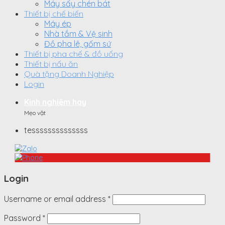
Máy sấy chén bát
Thiết bị chế biến
Máy ép
Nhà tắm & Vệ sinh
Đồ pha lê, gốm sứ
Thiết bị pha chế & đồ uống
Thiết bị nấu ăn
Quà tặng Doanh Nghiệp
Login
Kinh nghiệm hay
Mẹo vặt
tessssssssssssss
Login
Username or email address
*
Password
*