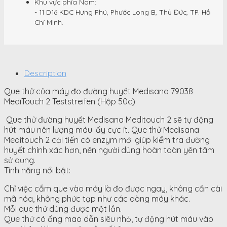
Khu vực phía Nam:
- 11 D16 KDC Hưng Phú, Phước Long B, Thủ Đức, TP. Hồ
Chí Minh.
Description
Que thử của máy đo đường huyết Medisana 79038
MediTouch 2 Teststreifen (Hộp 50c)
Que thử đường huyết Medisana Meditouch 2 sẽ tự động
hút máu nên lượng máu lấy cực ít. Que thử Medisana
Meditouch 2 cải tiến có enzym mới giúp kiểm tra đường
huyết chính xác hơn, nên người dùng hoàn toàn yên tâm
sử dụng.
Tính năng nổi bật:
Chỉ việc cắm que vào máy là đo được ngay, không cần cài
mã hóa, không phức tạp như các dòng máy khác.
Mỗi que thử dùng được một lần.
Que thử có ống mao dẫn siêu nhỏ, tự động hút máu vào