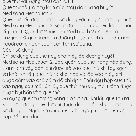
que thử với lượng máu cần rất ít.
Que thử này là phụ kiện của máy đo đường huyết
Medisana Meditouch 2.
Que thử tiểu đường được sử dụng với máy đo đường huyết
Medisana Meditouch 2, sẽ tự động hút máu nên lượng máu
lấy cực ít. Que thử Medisana Meditouch 2 cải tiến có
enzym mới giúp kiểm tra đường huyết chính xác hơn, nên
người dùng hoàn toàn yên tâm sử dụng.
Cách sử dụng :
Chỉ sử dụng que thử này cho máy đo đường huyết
Medisana Meditouch 2. Bảo quản que thử trong hộp đựng,
tránh làm vấy bẩn, chỉ được sờ vào que thử khi tay sạch
và khô. Khi lấy que thử ra khỏi hộp và lắp vào máy chỉ
được cầm vào chỗ cầm đã chỉ định. Phải đậy hộp que thử
vào ngay sau mỗi lần lấy que thử, như vậy mới tránh được
được bụi bẩn vào que thử.
Sử dụng que thử trong vòng 3 phút sau khi lấy que thử ra
khỏi hộp đựng, que thử chỉ được dùng 1 lần, không được tái
sử dụng lại. Người sử dụng nên viết ngày mở hộp lên vỏ
hộp để theo dõi.