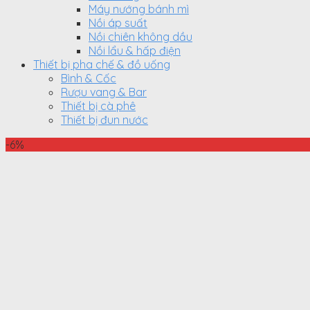
Máy nướng bánh mì
Nồi áp suất
Nồi chiên không dầu
Nồi lẩu & hấp điện
Thiết bị pha chế & đồ uống
Bình & Cốc
Rượu vang & Bar
Thiết bị cà phê
Thiết bị đun nước
-6%