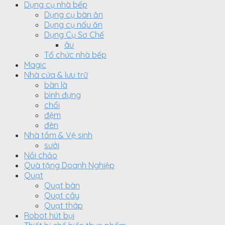
Dụng cụ nhà bếp
Dụng cụ bàn ăn
Dụng cụ nấu ăn
Dụng Cụ Sơ Chế
âu
Tổ chức nhà bếp
Magic
Nhà cửa & lưu trữ
bàn là
bình đựng
chổi
đệm
đèn
Nhà tắm & Vệ sinh
sưởi
Nồi chảo
Quà tặng Doanh Nghiệp
Quạt
Quạt bàn
Quạt cây
Quạt tháp
Robot hút bụi