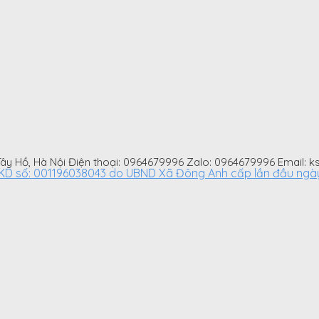
 Tây Hồ, Hà Nội Điện thoại: 0964679996 Zalo: 0964679996 Email
số: 001196038043 do UBND Xã Đông Anh cấp lần đầu ngày: 