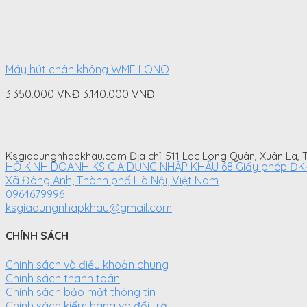
Máy hút chân không WMF LONO
Original
Current
3.350.000
VNĐ
3.140.000
VNĐ
price
price
was:
is:
3.350.000
3.140.000
VNĐ.
VNĐ.
Ksgiadungnhapkhau.com Địa chỉ: 511 Lạc Long Quân, Xuân La,
HỘ KINH DOANH KS GIA DỤNG NHẬP KHẨU 68 Giấy phép ĐKKD 
Xã Đông Anh, Thành phố Hà Nội, Việt Nam
0964679996
ksgiadungnhapkhau@gmail.com
CHÍNH SÁCH
Chính sách và điều khoản chung
Chính sách thanh toán
Chính sách bảo mật thông tin
Chính sách kiểm hàng và đổi trả