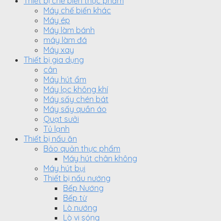
Thiết bị chế biến thực phẩm
Máy chế biến khác
Máy ép
Máy làm bánh
máy làm đá
Máy xay
Thiết bị gia dụng
cân
Máy hút ẩm
Máy lọc không khí
Máy sấy chén bát
Máy sấy quần áo
Quạt sưởi
Tủ lạnh
Thiết bị nấu ăn
Bảo quản thực phẩm
Máy hút chân không
Máy hút bụi
Thiết bị nấu nướng
Bếp Nướng
Bếp từ
Lò nướng
Lò vi sóng