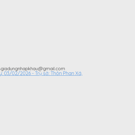
: ksgiadungnhapkhau@gmail.com
03/02/2026 - Trụ sở: Thôn Phan Xá,