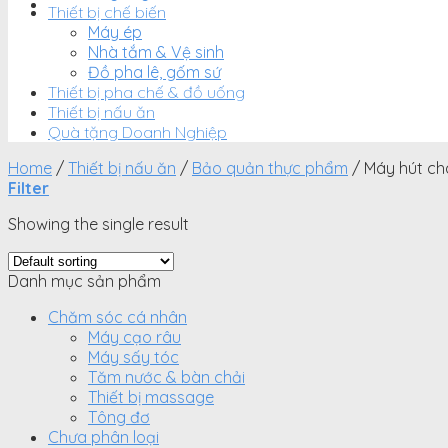
Thiết bị chế biến
Máy ép
Nhà tắm & Vệ sinh
Đồ pha lê, gốm sứ
Thiết bị pha chế & đồ uống
Thiết bị nấu ăn
Quà tặng Doanh Nghiệp
Home
/
Thiết bị nấu ăn
/
Bảo quản thực phẩm
/
Máy hút ch
Filter
Showing the single result
Danh mục sản phẩm
Chăm sóc cá nhân
Máy cạo râu
Máy sấy tóc
Tăm nước & bàn chải
Thiết bị massage
Tông đơ
Chưa phân loại