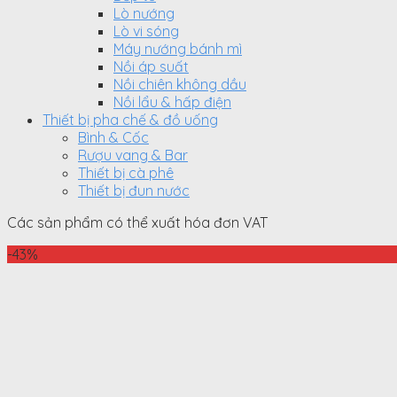
Lò nướng
Lò vi sóng
Máy nướng bánh mì
Nồi áp suất
Nồi chiên không dầu
Nồi lẩu & hấp điện
Thiết bị pha chế & đồ uống
Bình & Cốc
Rượu vang & Bar
Thiết bị cà phê
Thiết bị đun nước
Các sản phẩm có thể xuất hóa đơn VAT
-43%