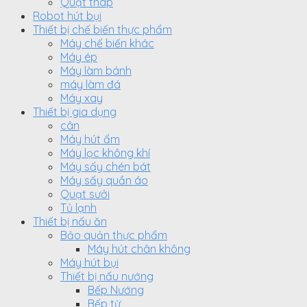
Quạt tháp
Robot hút bụi
Thiết bị chế biến thực phẩm
Máy chế biến khác
Máy ép
Máy làm bánh
máy làm đá
Máy xay
Thiết bị gia dụng
cân
Máy hút ẩm
Máy lọc không khí
Máy sấy chén bát
Máy sấy quần áo
Quạt sưởi
Tủ lạnh
Thiết bị nấu ăn
Bảo quản thực phẩm
Máy hút chân không
Máy hút bụi
Thiết bị nấu nướng
Bếp Nướng
Bếp từ