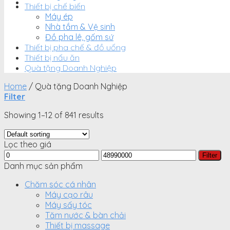
Thiết bị chế biến
Máy ép
Nhà tắm & Vệ sinh
Đồ pha lê, gốm sứ
Thiết bị pha chế & đồ uống
Thiết bị nấu ăn
Quà tặng Doanh Nghiệp
Home
/
Quà tặng Doanh Nghiệp
Filter
Showing 1–12 of 841 results
Lọc theo giá
Min
Max
Filter
price
price
Danh mục sản phẩm
Chăm sóc cá nhân
Máy cạo râu
Máy sấy tóc
Tăm nước & bàn chải
Thiết bị massage