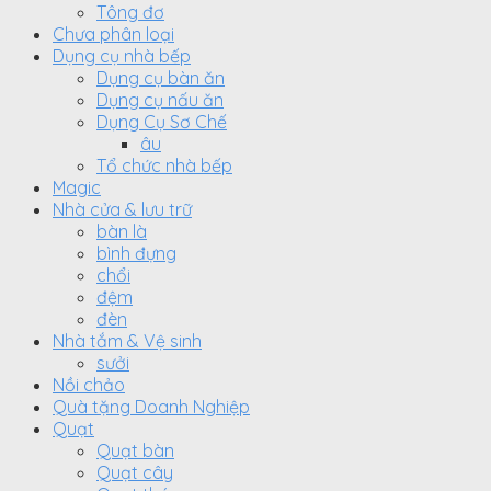
Tông đơ
Chưa phân loại
Dụng cụ nhà bếp
Dụng cụ bàn ăn
Dụng cụ nấu ăn
Dụng Cụ Sơ Chế
âu
Tổ chức nhà bếp
Magic
Nhà cửa & lưu trữ
bàn là
bình đựng
chổi
đệm
đèn
Nhà tắm & Vệ sinh
sưởi
Nồi chảo
Quà tặng Doanh Nghiệp
Quạt
Quạt bàn
Quạt cây