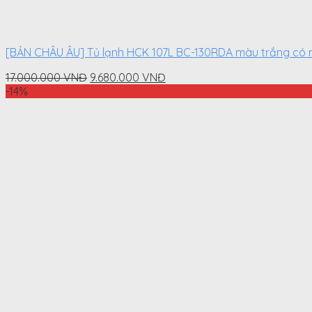
[BẢN CHÂU ÂU] Tủ lạnh HCK 107L BC-130RDA màu trắng có n
Original
Current
17.000.000
VNĐ
9.680.000
VNĐ
price
price
-14%
was:
is:
17.000.000
9.680.000
VNĐ.
VNĐ.