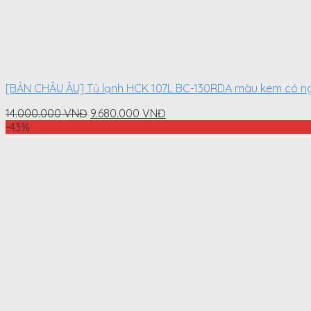
[BẢN CHÂU ÂU] Tủ lạnh HCK 107L BC-130RDA màu kem có ng
Original
Current
14.000.000
VNĐ
9.680.000
VNĐ
price
price
-43%
was:
is:
14.000.000
9.680.000
VNĐ.
VNĐ.