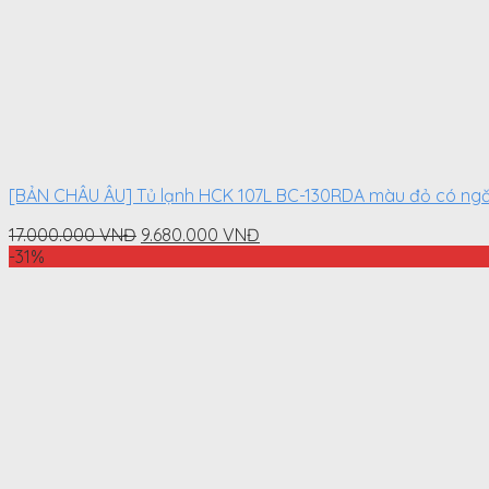
[BẢN CHÂU ÂU] Tủ lạnh HCK 107L BC-130RDA màu đỏ có ngă
Original
Current
17.000.000
VNĐ
9.680.000
VNĐ
price
price
-31%
was:
is:
17.000.000
9.680.000
VNĐ.
VNĐ.