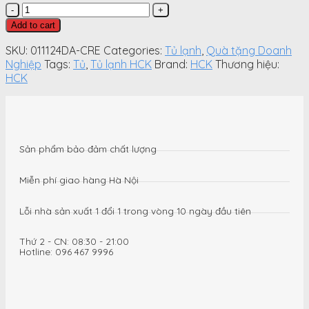
[BẢN
CHÂU
Add to cart
ÂU]
Tủ
SKU:
011124DA-CRE
Categories:
Tủ lạnh
,
Quà tặng Doanh
lạnh
Nghiệp
Tags:
Tủ
,
Tủ lạnh HCK
Brand:
HCK
Thương hiệu:
HCK
HCK
107L
BC-
130RDA
màu
kem
Sản phẩm bảo đảm chất lượng
có
ngăn
Miễn phí giao hàng Hà Nội
đông
(ngăn
Lỗi nhà sản xuất 1 đổi 1 trong vòng 10 ngày đầu tiên
lạnh
92L,
Thứ 2 - CN: 08:30 - 21:00
ngăn
Hotline: 096 467 9996
đông
15L)
quantity