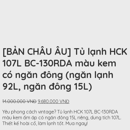
[BẢN CHÂU ÂU] Tủ lạnh HCK
107L BC-130RDA màu kem
có ngăn đông (ngăn lạnh
92L, ngăn đông 15L)
Original
Current
14.000.000
VNĐ
9.680.000
VNĐ
price
price
Yêu phong cách vintage? Tủ lạnh HCK 107L BC-130RDA
was:
is:
màu kem ấm áp có ngăn đông 15L riêng, dung tích 107L.
14.000.000
9.680.000
Thiết kế hoài cổ, làm lạnh tốt. Mua ngay!
VNĐ.
VNĐ.