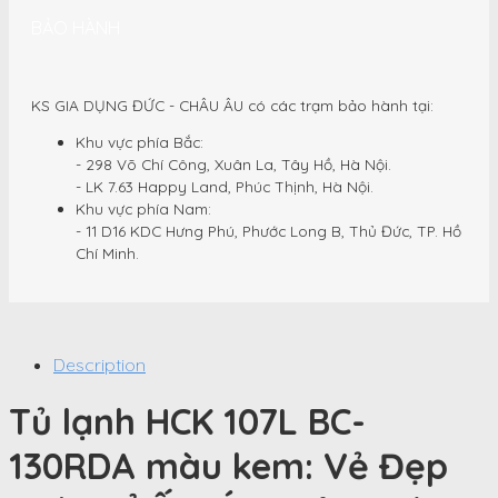
BẢO HÀNH
KS GIA DỤNG ĐỨC - CHÂU ÂU có các trạm bảo hành tại:
Khu vực phía Bắc:
- 298 Võ Chí Công, Xuân La, Tây Hồ, Hà Nội.
- LK 7.63 Happy Land, Phúc Thịnh, Hà Nội.
Khu vực phía Nam:
- 11 D16 KDC Hưng Phú, Phước Long B, Thủ Đức, TP. Hồ
Chí Minh.
Description
Tủ lạnh HCK 107L BC-
130RDA màu kem: Vẻ Đẹp