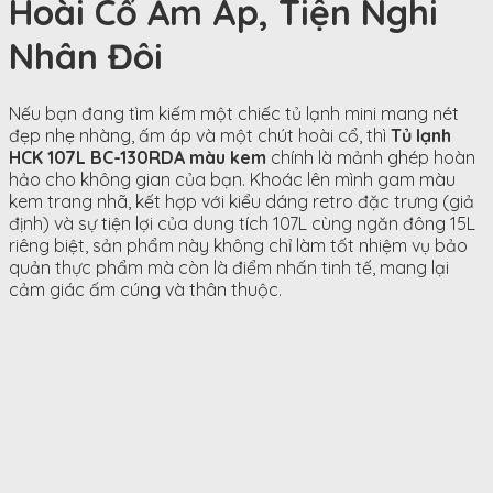
Hoài Cổ Ấm Áp, Tiện Nghi
Nhân Đôi
Nếu bạn đang tìm kiếm một chiếc tủ lạnh mini mang nét
đẹp nhẹ nhàng, ấm áp và một chút hoài cổ, thì
Tủ lạnh
HCK 107L BC-130RDA màu kem
chính là mảnh ghép hoàn
hảo cho không gian của bạn. Khoác lên mình gam màu
kem trang nhã, kết hợp với kiểu dáng retro đặc trưng (giả
định) và sự tiện lợi của dung tích 107L cùng ngăn đông 15L
riêng biệt, sản phẩm này không chỉ làm tốt nhiệm vụ bảo
quản thực phẩm mà còn là điểm nhấn tinh tế, mang lại
cảm giác ấm cúng và thân thuộc.