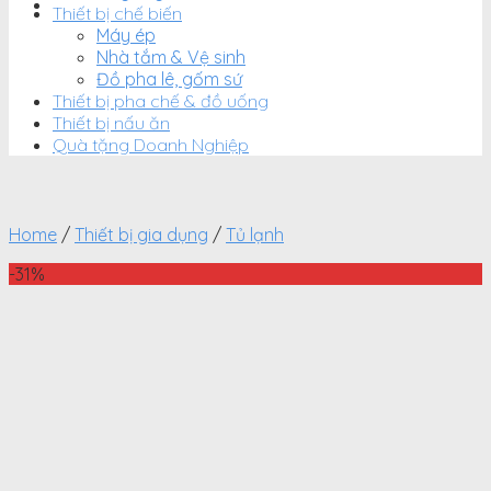
Thiết bị chế biến
Máy ép
Nhà tắm & Vệ sinh
Đồ pha lê, gốm sứ
Thiết bị pha chế & đồ uống
Thiết bị nấu ăn
Quà tặng Doanh Nghiệp
Home
/
Thiết bị gia dụng
/
Tủ lạnh
-31%