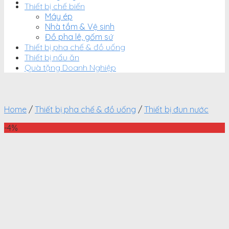
Thiết bị chế biến
Máy ép
Nhà tắm & Vệ sinh
Đồ pha lê, gốm sứ
Thiết bị pha chế & đồ uống
Thiết bị nấu ăn
Quà tặng Doanh Nghiệp
Home
/
Thiết bị pha chế & đồ uống
/
Thiết bị đun nước
-4%