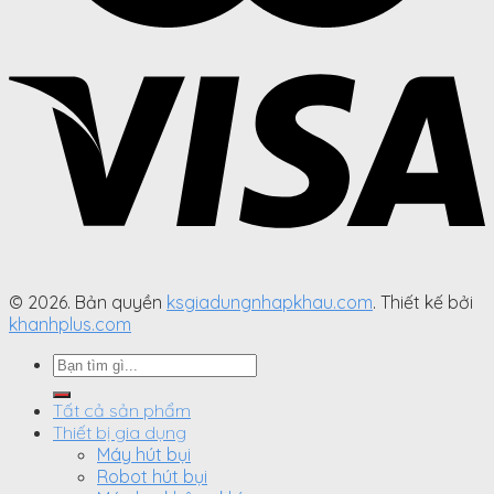
© 2026. Bản quyền
ksgiadungnhapkhau.com
. Thiết kế bởi
khanhplus.com
Search
for:
Tất cả sản phẩm
Thiết bị gia dụng
Máy hút bụi
Robot hút bụi