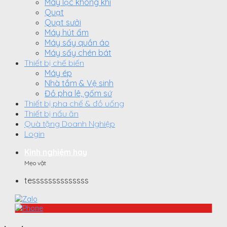
Máy lọc không khí
Quạt
Quạt sưởi
Máy hút ẩm
Máy sấy quần áo
Máy sấy chén bát
Thiết bị chế biến
Máy ép
Nhà tắm & Vệ sinh
Đồ pha lê, gốm sứ
Thiết bị pha chế & đồ uống
Thiết bị nấu ăn
Quà tặng Doanh Nghiệp
Login
Kinh nghiệm hay
Mẹo vặt
tessssssssssssss