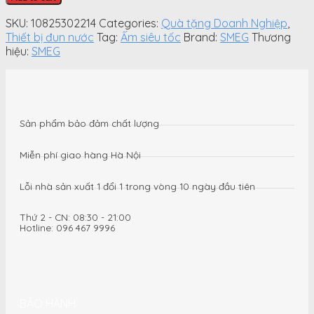
tốc
mini
SKU:
10825302214
Categories:
Quà tặng Doanh Nghiệp
,
SMEG
Thiết bị đun nước
Tag:
Ấm siêu tốc
Brand:
SMEG
Thương
KLF05PKEU
hiệu:
SMEG
-
màu
hồng
(0,8L)-
quantity
Sản phẩm bảo đảm chất lượng
Miễn phí giao hàng Hà Nội
Lỗi nhà sản xuất 1 đổi 1 trong vòng 10 ngày đầu tiên
Thứ 2 - CN: 08:30 - 21:00
Hotline: 096 467 9996
BẢO HÀNH