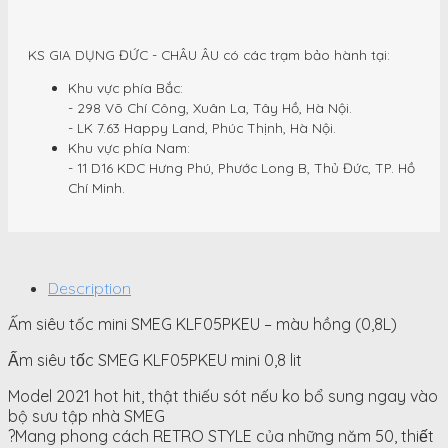
KS GIA DỤNG ĐỨC - CHÂU ÂU có các trạm bảo hành tại:
Khu vực phía Bắc:
- 298 Võ Chí Công, Xuân La, Tây Hồ, Hà Nội.
- LK 7.63 Happy Land, Phúc Thịnh, Hà Nội.
Khu vực phía Nam:
- 11 D16 KDC Hưng Phú, Phước Long B, Thủ Đức, TP. Hồ
Chí Minh.
Description
Ấm siêu tốc mini SMEG KLF05PKEU – màu hồng (0,8L)
Ấm siêu tốc SMEG KLF05PKEU mini 0,8 lit
Model 2021 hot hit, thật thiếu sót nếu ko bổ sung ngay vào
bộ sưu tập nhà SMEG
?Mang phong cách RETRO STYLE của những năm 50, thiết