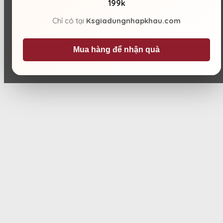
199k
Chỉ có tại
Ksgiadungnhapkhau.com
Mua hàng để nhận quà