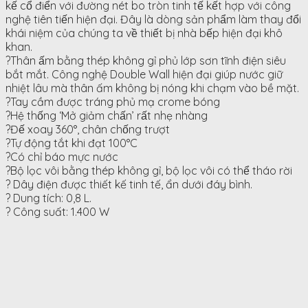
kế cổ điển với đường nét bo tròn tinh tế kết hợp với công
nghệ tiên tiến hiện đại. Đây là dòng sản phẩm làm thay đổi
khái niệm của chúng ta về thiết bị nhà bếp hiện đại khô
khan.
?Thân ấm bằng thép không gỉ phủ lớp sơn tĩnh điện siêu
bắt mắt. Công nghệ Double Wall hiện đại giúp nước giữ
nhiệt lâu mà thân ấm không bị nóng khi chạm vào bề mặt.
?Tay cầm được tráng phủ mạ crome bóng
?Hệ thống ‘Mở giảm chấn’ rất nhẹ nhàng
?Đế xoay 360°, chân chống trượt
?Tự động tắt khi đạt 100°C
?Có chỉ báo mực nước
?Bộ lọc vôi bằng thép không gỉ, bộ lọc vôi có thể tháo rời
? Dây điện được thiết kế tinh tế, ẩn dưới đáy bình.
? Dung tích: 0,8 L.
? Công suất: 1.400 W