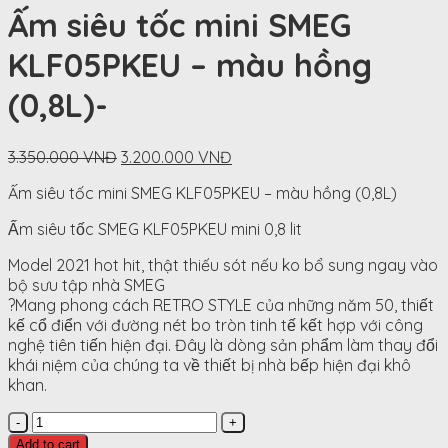
Ấm siêu tốc mini SMEG
KLF05PKEU – màu hồng
(0,8L)-
Original
Current
3.350.000
VNĐ
3.200.000
VNĐ
price
price
Ấm siêu tốc mini SMEG KLF05PKEU – màu hồng (0,8L)
was:
is:
3.350.000
3.200.000
Ấm siêu tốc SMEG KLF05PKEU mini 0,8 lit
VNĐ.
VNĐ.
Model 2021 hot hit, thật thiếu sót nếu ko bổ sung ngay vào
bộ sưu tập nhà SMEG
?Mang phong cách RETRO STYLE của những năm 50, thiết
kế cổ điển với đường nét bo tròn tinh tế kết hợp với công
nghệ tiên tiến hiện đại. Đây là dòng sản phẩm làm thay đổi
khái niệm của chúng ta về thiết bị nhà bếp hiện đại khô
khan.
Ấm
siêu
Add to cart