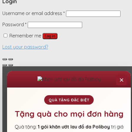
Login
Username or email address
*
Password
*
Remember me
Log in
Lost your password?
×
QUÀ TẶNG ĐẶC BIỆT
Tặng quà cho mọi đơn hàng
Quà tặng:
1 gói khăn ướt lau đồ da Poliboy
trị giá