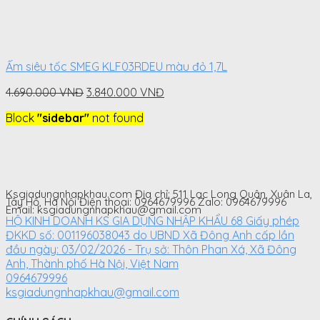
Ấm siêu tốc SMEG KLF03RDEU màu đỏ 1,7L
Original
Current
4.690.000
VNĐ
3.840.000
VNĐ
price
price
Block
"sidebar"
not found
was:
is:
4.690.000
3.840.000
VNĐ.
VNĐ.
Ksgiadungnhapkhau.com Địa chỉ: 511 Lạc Long Quân, Xuân La,
Tây Hồ, Hà Nội Điện thoại: 0964679996 Zalo: 0964679996
Email: ksgiadungnhapkhau@gmail.com
HỘ KINH DOANH KS GIA DỤNG NHẬP KHẨU 68 Giấy phép
ĐKKD số: 001196038043 do UBND Xã Đông Anh cấp lần
đầu ngày: 03/02/2026 - Trụ sở: Thôn Phan Xá, Xã Đông
Anh, Thành phố Hà Nội, Việt Nam
0964679996
ksgiadungnhapkhau@gmail.com