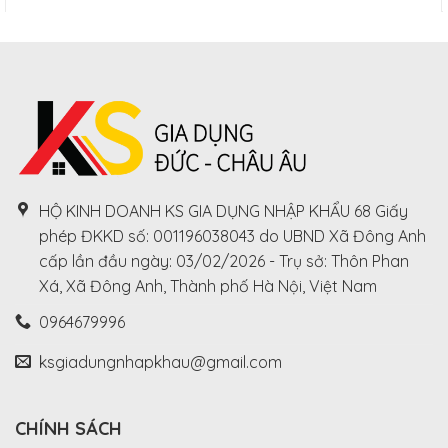
HỘ KINH DOANH KS GIA DỤNG NHẬP KHẨU 68 Giấy
phép ĐKKD số: 001196038043 do UBND Xã Đông Anh
cấp lần đầu ngày: 03/02/2026 - Trụ sở: Thôn Phan
Xá, Xã Đông Anh, Thành phố Hà Nội, Việt Nam
0964679996
ksgiadungnhapkhau@gmail.com
CHÍNH SÁCH