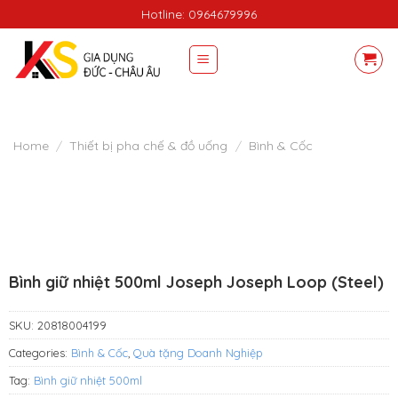
Skip
Hotline: 0964679996
to
content
Home
/
Thiết bị pha chế & đồ uống
/
Bình & Cốc
Bình giữ nhiệt 500ml Joseph Joseph Loop (Steel)
SKU:
20818004199
Categories:
Bình & Cốc
,
Quà tặng Doanh Nghiệp
Tag:
Bình giữ nhiệt 500ml