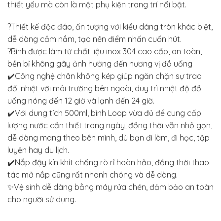
thiết yếu mà còn là một phụ kiện trang trí nổi bật.
?Thiết kế độc đáo, ấn tượng với kiểu dáng tròn khác biệt,
dễ dàng cầm nắm, tạo nên điểm nhấn cuốn hút.
?Bình được làm từ chất liệu inox 304 cao cấp, an toàn,
bền bỉ không gây ảnh hưởng đến hương vị đồ uống
✔️Công nghệ chân không kép giúp ngăn chặn sự trao
đổi nhiệt với môi trường bên ngoài, duy trì nhiệt độ đồ
uống nóng đến 12 giờ và lạnh đến 24 giờ.
✔️Với dung tích 500ml, bình Loop vừa đủ để cung cấp
lượng nước cần thiết trong ngày, đồng thời vẫn nhỏ gọn,
dễ dàng mang theo bên mình, dù bạn đi làm, đi học, tập
luyện hay du lịch.
✔️Nắp đậy kín khít chống rò rỉ hoàn hảo, đồng thời thao
tác mở nắp cũng rất nhanh chóng và dễ dàng.
✨Vệ sinh dễ dàng bằng máy rửa chén, đảm bảo an toàn
cho người sử dụng.