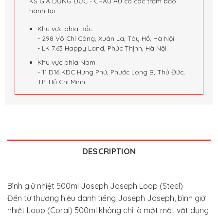
KS GIA DỤNG ĐỨC - CHÂU ÂU có các trạm bảo
hành tại:
Khu vực phía Bắc:
- 298 Võ Chí Công, Xuân La, Tây Hồ, Hà Nội.
- LK 7.63 Happy Land, Phúc Thịnh, Hà Nội.
Khu vực phía Nam:
- 11 D16 KDC Hưng Phú, Phước Long B, Thủ Đức,
TP. Hồ Chí Minh.
DESCRIPTION
Bình giữ nhiệt 500ml Joseph Joseph Loop (Steel)
Đến từ thương hiệu danh tiếng Joseph Joseph, bình giữ
nhiệt Loop (Coral) 500ml không chỉ là một một vật dụng