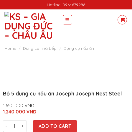
Skip
Hotline: 0964679996
to
content
Home
/
Dụng cụ nhà bếp
/
Dụng cụ nấu ăn
Bộ 5 dụng cụ nấu ăn Joseph Joseph Nest Steel
1.650.000
VNĐ
Original
1.240.000
VNĐ
price
Current
was:
price
Bộ 5 dụng cụ nấu ăn Joseph Joseph Nest Steel quantity
1.650.000
is:
ADD TO CART
VNĐ.
1.240.000