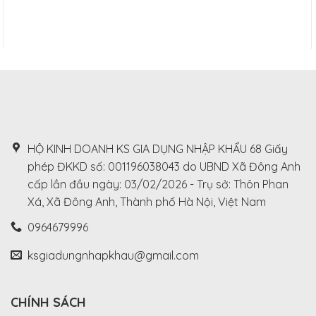
HỘ KINH DOANH KS GIA DỤNG NHẬP KHẨU 68 Giấy
phép ĐKKD số: 001196038043 do UBND Xã Đông Anh
cấp lần đầu ngày: 03/02/2026 - Trụ sở: Thôn Phan
Xá, Xã Đông Anh, Thành phố Hà Nội, Việt Nam
0964679996
ksgiadungnhapkhau@gmail.com
CHÍNH SÁCH