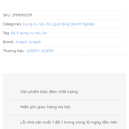
VNĐ.
SKU:
21918950311
Categories:
Dụng cụ nấu ăn
,
Quà tặng Doanh Nghiệp
Tag:
Bộ 5 dụng cụ nấu ăn
Brand:
Joseph Joseph
Thương hiệu:
JOSEPH JOSEPH
Sản phẩm bảo đảm chất lượng
Miễn phí giao hàng Hà Nội
Lỗi nhà sản xuất 1 đổi 1 trong vòng 10 ngày đầu tiên