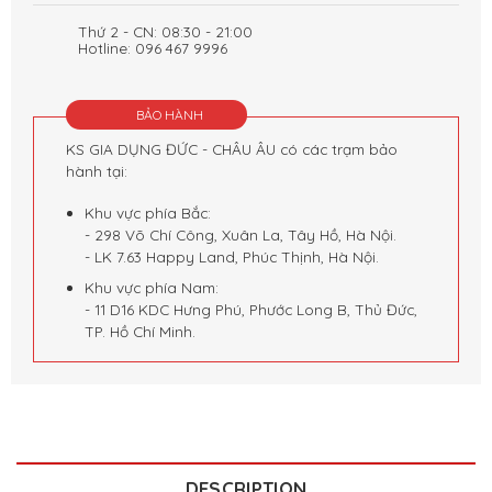
Thứ 2 - CN: 08:30 - 21:00
Hotline: 096 467 9996
BẢO HÀNH
KS GIA DỤNG ĐỨC - CHÂU ÂU có các trạm bảo
hành tại:
Khu vực phía Bắc:
- 298 Võ Chí Công, Xuân La, Tây Hồ, Hà Nội.
- LK 7.63 Happy Land, Phúc Thịnh, Hà Nội.
Khu vực phía Nam:
- 11 D16 KDC Hưng Phú, Phước Long B, Thủ Đức,
TP. Hồ Chí Minh.
DESCRIPTION