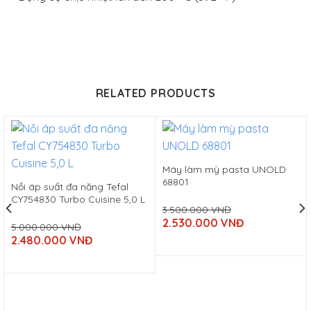
RELATED PRODUCTS
Máy làm mỳ pasta UNOLD
68801
Nồi áp suất đa năng Tefal
CY754830 Turbo Cuisine 5,0 L
3.500.000
VNĐ
Original
2.530.000
VNĐ
5.000.000
VNĐ
price
Current
Original
was:
2.480.000
VNĐ
price
price
3.500.000
Current
is:
was:
VNĐ.
price
2.530.000
5.000.000
is:
VNĐ.
VNĐ.
2.480.000
VNĐ.