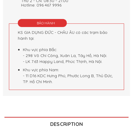
Thứ 2 - CN: 08:30 - 21:00
Hotline: 096 467 9996
BẢO HÀNH
KS GIA DỤNG ĐỨC - CHÂU ÂU có các trạm bảo
hành tại:
Khu vực phía Bắc:
- 298 Võ Chí Công, Xuân La, Tây Hồ, Hà Nội.
- LK 7.63 Happy Land, Phúc Thịnh, Hà Nội.
Khu vực phía Nam:
- 11 D16 KDC Hưng Phú, Phước Long B, Thủ Đức,
TP. Hồ Chí Minh.
DESCRIPTION