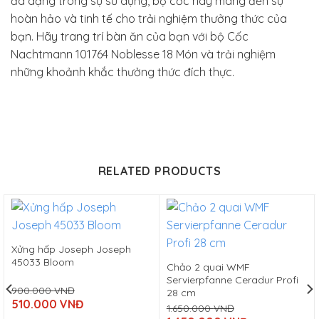
đa dạng trong sự sử dụng, bộ cốc này mang đến sự
hoàn hảo và tinh tế cho trải nghiệm thưởng thức của
bạn. Hãy trang trí bàn ăn của bạn với bộ Cốc
Nachtmann 101764 Noblesse 18 Món và trải nghiệm
những khoảnh khắc thưởng thức đích thực.
RELATED PRODUCTS
Xửng hấp Joseph Joseph
45033 Bloom
Chảo 2 quai WMF
Servierpfanne Ceradur Profi
900.000
VNĐ
28 cm
Original
510.000
VNĐ
price
1.650.000
VNĐ
Current
Original
was: