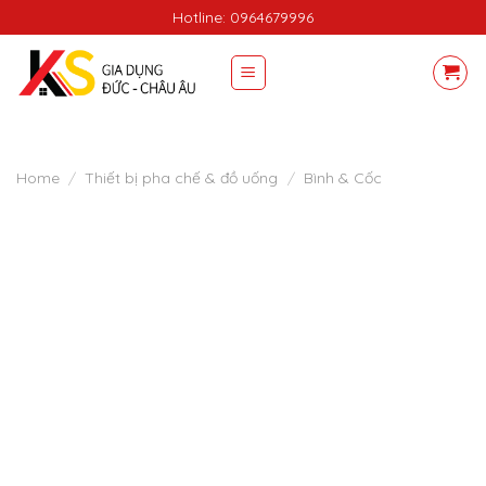
Skip
Hotline: 0964679996
to
content
Home
/
Thiết bị pha chế & đồ uống
/
Bình & Cốc