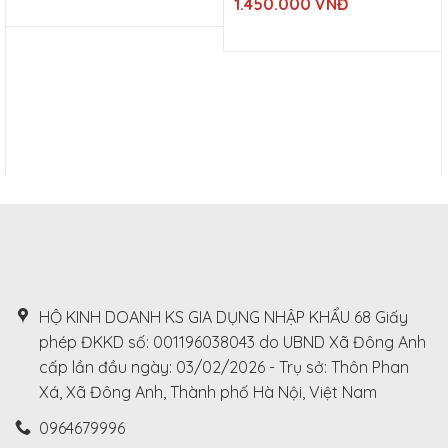
1.450.000
VNĐ
price
price
900.000
Current
is:
was:
VNĐ.
price
510.000
1.650.000
is:
VNĐ.
VNĐ.
1.450.000
VNĐ.
HỘ KINH DOANH KS GIA DỤNG NHẬP KHẨU 68 Giấy
phép ĐKKD số: 001196038043 do UBND Xã Đông Anh
cấp lần đầu ngày: 03/02/2026 - Trụ sở: Thôn Phan
Xá, Xã Đông Anh, Thành phố Hà Nội, Việt Nam
0964679996