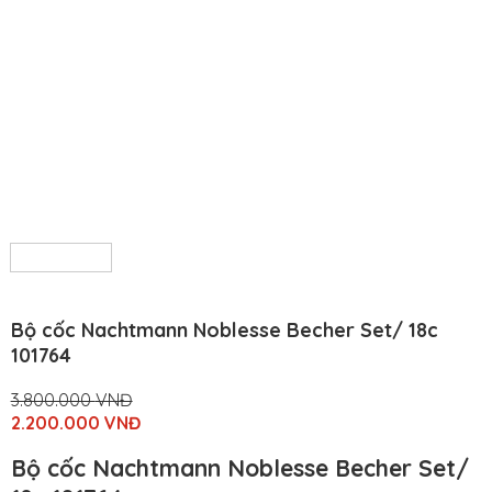
Bộ cốc Nachtmann Noblesse Becher Set/ 18c
101764
3.800.000
VNĐ
Original
2.200.000
VNĐ
price
Current
was:
price
Bộ cốc Nachtmann Noblesse Becher Set/
3.800.000
is:
VNĐ.
2.200.000