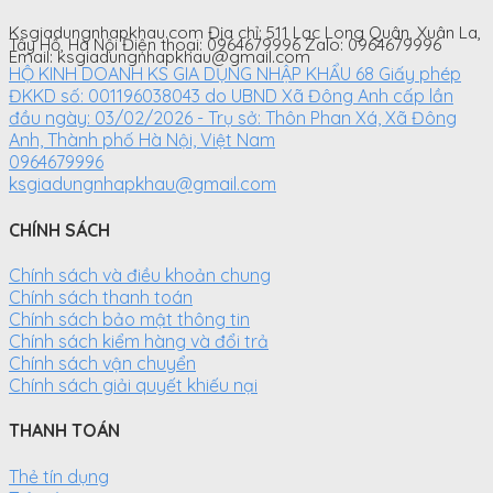
Ksgiadungnhapkhau.com Địa chỉ: 511 Lạc Long Quân, Xuân La,
Tây Hồ, Hà Nội Điện thoại: 0964679996 Zalo: 0964679996
Email: ksgiadungnhapkhau@gmail.com
HỘ KINH DOANH KS GIA DỤNG NHẬP KHẨU 68 Giấy phép
ĐKKD số: 001196038043 do UBND Xã Đông Anh cấp lần
đầu ngày: 03/02/2026 - Trụ sở: Thôn Phan Xá, Xã Đông
Anh, Thành phố Hà Nội, Việt Nam
0964679996
ksgiadungnhapkhau@gmail.com
CHÍNH SÁCH
Chính sách và điều khoản chung
Chính sách thanh toán
Chính sách bảo mật thông tin
Chính sách kiểm hàng và đổi trả
Chính sách vận chuyển
Chính sách giải quyết khiếu nại
THANH TOÁN
Thẻ tín dụng