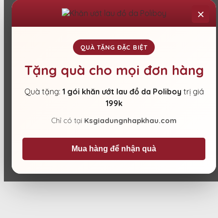
×
QUÀ TẶNG ĐẶC BIỆT
Tặng quà cho mọi đơn hàng
Quà tặng:
1 gói khăn ướt lau đồ da Poliboy
trị giá
199k
Chỉ có tại
Ksgiadungnhapkhau.com
Mua hàng để nhận quà