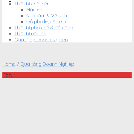
Thiết bị chế biến
Máy ép
Nhà tắm & Vệ sinh
Đồ pha lê, gốm sứ
Thiết bị pha chế & đồ uống
Thiết bị nấu ăn
Quà tặng Doanh Nghiệp
Home
/
Quà tặng Doanh Nghiệp
-15%