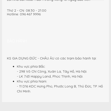
Thứ 2 - CN: 08:30 - 21:00
Hotline: 096 467 9996
BẢO HÀNH
KS GIA DỤNG ĐỨC - CHÂU ÂU có các trạm bảo hành tại:
Khu vực phía Bắc:
- 298 Võ Chí Công, Xuân La, Tây Hồ, Hà Nội.
- LK 7.63 Happy Land, Phúc Thịnh, Hà Nội.
Khu vực phía Nam:
- 11 D16 KDC Hưng Phú, Phước Long B, Thủ Đức, TP. Hồ
Chí Minh.