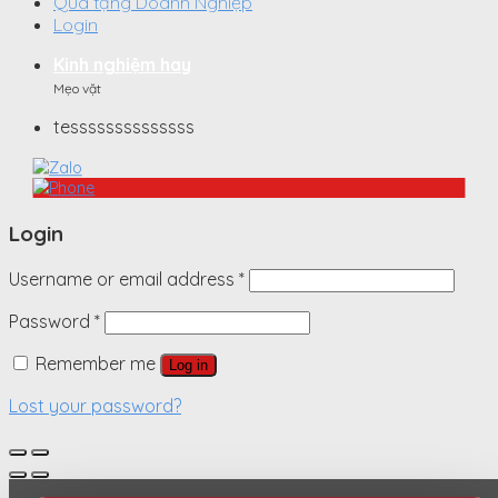
Quà tặng Doanh Nghiệp
Login
Kinh nghiệm hay
Mẹo vặt
tessssssssssssss
Login
Username or email address
*
Password
*
Remember me
Log in
Lost your password?