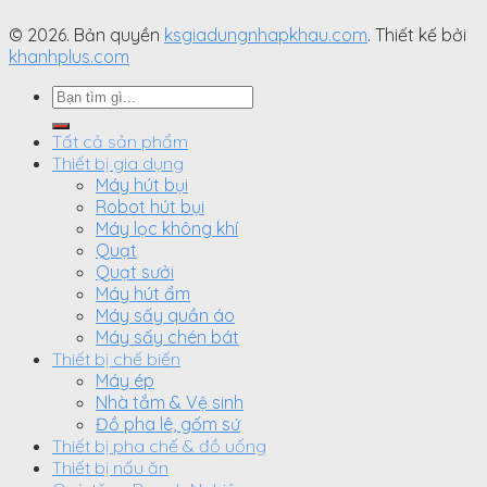
© 2026. Bản quyền
ksgiadungnhapkhau.com
. Thiết kế bởi
khanhplus.com
Search
for:
Tất cả sản phẩm
Thiết bị gia dụng
Máy hút bụi
Robot hút bụi
Máy lọc không khí
Quạt
Quạt sưởi
Máy hút ẩm
Máy sấy quần áo
Máy sấy chén bát
Thiết bị chế biến
Máy ép
Nhà tắm & Vệ sinh
Đồ pha lê, gốm sứ
Thiết bị pha chế & đồ uống
Thiết bị nấu ăn