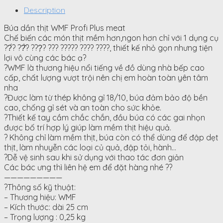
Description
Búa dần thịt WMF Profi Plus meat
Chế biến các món thịt mềm hơn,ngon hơn chỉ với 1 dụng cụ
??́? ??̂̀? ???̣? ??? ????? ???? ????, thiết kế nhỏ gọn nhưng tiện
lợi vô cùng các bác ạ?
?WMF là thương hiệu nổi tiếng về đồ dùng nhà bếp cao
cấp, chất lượng vượt trội nên chị em hoàn toàn yên tâm
nha
?Được làm từ thép không gỉ 18/10, búa đảm bảo độ bền
cao, chống gỉ sét và an toàn cho sức khỏe.
?Thiết kế tay cầm chắc chắn, đầu búa có các gai nhọn
được bố trí hợp lý giúp làm mềm thịt hiệu quả.
? Không chỉ làm mềm thịt, búa còn có thể dùng để đập dẹt
thịt, làm nhuyễn các loại củ quả, đập tỏi, hành…
?Dễ vệ sinh sau khi sử dụng với thao tác đơn giản
Các bác ưng thì liên hệ em để đặt hàng nhé ??
—————————
?Thông số kỹ thuật:
– Thương hiệu: WMF
– Kích thước: dài 25 cm
– Trọng lượng : 0,25 kg