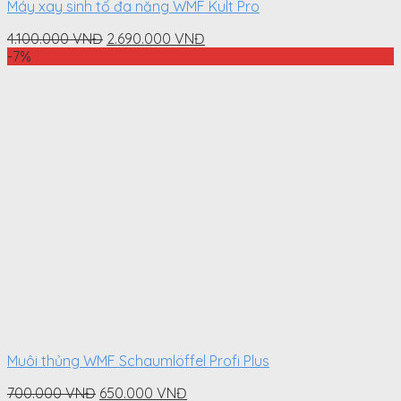
Máy xay sinh tố đa năng WMF Kult Pro
Original
Current
4.100.000
VNĐ
2.690.000
VNĐ
price
price
-7%
was:
is:
4.100.000
2.690.000
VNĐ.
VNĐ.
Muôi thủng WMF Schaumlöffel Profi Plus
Original
Current
700.000
VNĐ
650.000
VNĐ