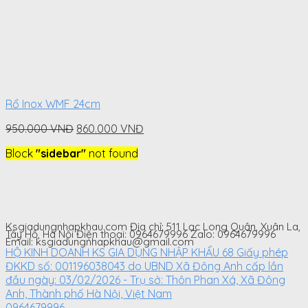
Rổ Inox WMF 24cm
Original
Current
950.000
VNĐ
860.000
VNĐ
price
price
Block
"sidebar"
not found
was:
is:
950.000
860.000
VNĐ.
VNĐ.
Ksgiadungnhapkhau.com Địa chỉ: 511 Lạc Long Quân, Xuân La,
Tây Hồ, Hà Nội Điện thoại: 0964679996 Zalo: 0964679996
Email: ksgiadungnhapkhau@gmail.com
HỘ KINH DOANH KS GIA DỤNG NHẬP KHẨU 68 Giấy phép
ĐKKD số: 001196038043 do UBND Xã Đông Anh cấp lần
đầu ngày: 03/02/2026 - Trụ sở: Thôn Phan Xá, Xã Đông
Anh, Thành phố Hà Nội, Việt Nam
0964679996