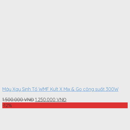
Máy Xay Sinh Tố WMF Kult X Mix & Go công suất 300W
Original
Current
1.500.000
VNĐ
1.250.000
VNĐ
price
price
-12%
was:
is:
1.500.000
1.250.000
VNĐ.
VNĐ.