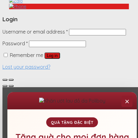
Login
Username or email address
*
Password
*
Remember me
Log in
Lost your password?
×
QUÀ TẶNG ĐẶC BIỆT
Tặng quà cho mọi đơn hàng