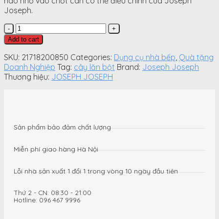
nào nhờ vào chốt cán có thể điều chỉnh của Joseph
Joseph.
Cây
lăn
Add to cart
bột
bằng
SKU:
21718200850
Categories:
Dụng cụ nhà bếp
,
Quà tặng
gỗ
Doanh Nghiệp
Tag:
cây lăn bột
Brand:
Joseph Joseph
Joseph
Thương hiệu:
JOSEPH JOSEPH
Joseph
20085
Verstellbare
Teigrolle
-
Sản phẩm bảo đảm chất lượng
Mehrfarbig
VE
Miễn phí giao hàng Hà Nội
4
(cán
Lỗi nhà sản xuất 1 đổi 1 trong vòng 10 ngày đầu tiên
nhiều
màu)
Thứ 2 - CN: 08:30 - 21:00
quantity
Hotline: 096 467 9996