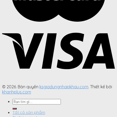
© 2026. Bản quyền
ksgiadungnhapkhau.com
. Thiết kế bởi
khanhplus.com
Search
for:
Tất cả sản phẩm