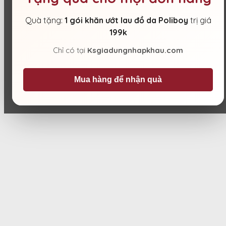
Quà tặng:
1 gói khăn ướt lau đồ da Poliboy
trị giá
199k
Chỉ có tại
Ksgiadungnhapkhau.com
Mua hàng để nhận quà