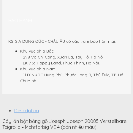
BẢO HÀNH
KS GIA DỤNG ĐỨC - CHÂU ÂU có các trạm bảo hành tại:
Khu vực phía Bắc:
- 298 Võ Chí Công, Xuân La, Tây Hồ, Hà Nội.
- LK 7.63 Happy Land, Phúc Thịnh, Hà Nội.
Khu vực phía Nam:
- 11 D16 KDC Hưng Phú, Phước Long B, Thủ Đức, TP. Hồ
Chí Minh.
Description
Cây lăn bột bằng gỗ Joseph Joseph 20085 Verstellbare
Teigrolle – Mehrfarbig VE 4 (cán nhiều màu)