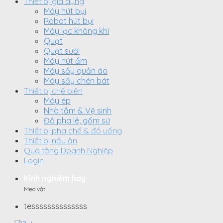
Thiết bị gia dụng
Máy hút bụi
Robot hút bụi
Máy lọc không khí
Quạt
Quạt sưởi
Máy hút ẩm
Máy sấy quần áo
Máy sấy chén bát
Thiết bị chế biến
Máy ép
Nhà tắm & Vệ sinh
Đồ pha lê, gốm sứ
Thiết bị pha chế & đồ uống
Thiết bị nấu ăn
Quà tặng Doanh Nghiệp
Login
Kinh nghiệm hay
Mẹo vặt
tessssssssssssss