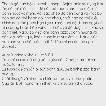
Thanh gỗ cán bột Joseph Joseph Adjustable sử dụng kim
lăn có thể điều chỉnh để cán bột hoàn hảo cho một mẻ
bánh ngọt và mềm. Với các phép đo tiện dụng và một bộ
bốn đĩa có thể hoán đổi cho nhau, chốt cán có thể điều
chỉnh này cho phép bạn tạo ra một loại bột bánh ngọt có
hình dạng hoàn hảo với kích thước và độ dày chính xác khi
cần thiết. Ngay cả việc làm bánh pizza, bánh nướng và
các loại bánh quy khác cũng là một niềm vui bất cứ lúc
nào nhờ vào chốt cán có thể điều chỉnh của Joseph
Joseph.
Xuất Xứ:Nhập Khẩu Đức & EU.
Tạo chính xác độ dày bánh yêu cầu 2 mm, 4 mm, 6 mm
hoặc 10 mm.
Lý tưởng để chuẩn bị bột bánh quy, đế bánh pizza, bánh
nướng.
Chất liệu gỗ và nhựa tự nhiên, an toàn với thực phẩm.
Cây lăn bột thông minh thiết kế chỉ số trên thân cây.