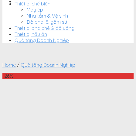
Thiết bị chế biến
Máy ép
Nhà tắm & Vệ sinh
Đồ pha lê, gốm sứ
Thiết bị pha chế & đồ uống
Thiết bị nấu ăn
Quà tặng Doanh Nghiệp
Home
/
Quà tặng Doanh Nghiệp
-26%