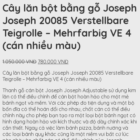
Cây lăn bột bằng gỗ Joseph
Joseph 20085 Verstellbare
Teigrolle – Mehrfarbig VE 4
(cán nhiều màu)
Original
Current
1.050.000
VNĐ
780.000
VNĐ
price
price
Cây lăn bột bằng gỗ Joseph Joseph 20085 Verstellbare
was:
is:
Teigrolle – Mehrfarbig VE 4 (cán nhiều màu)
1.050.000
780.000
VNĐ.
VNĐ.
Thanh gỗ cán bột Joseph Joseph Adjustable sử dụng kim
lăn có thể điều chỉnh để cán bột hoàn hảo cho một mẻ
bánh ngọt và mềm. Với các phép đo tiện dụng và một bộ
bốn đĩa có thể hoán đổi cho nhau, chốt cán có thể điều
chỉnh này cho phép bạn tạo ra một loại bột bánh ngọt có
hình dạng hoàn hảo với kích thước và độ dày chính xác khi
cần thiết. Ngay cả việc làm bánh pizza, bánh nướng và
các loại bánh quy khác cũng là một niềm vui bất cứ lúc