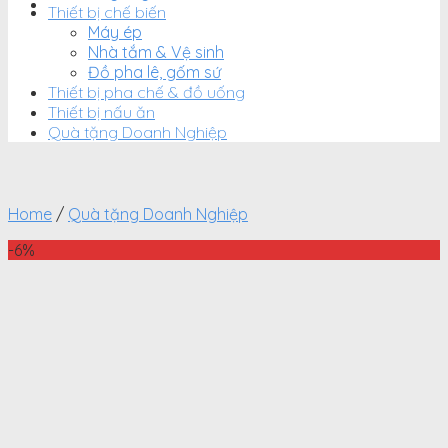
Thiết bị chế biến
Máy ép
Nhà tắm & Vệ sinh
Đồ pha lê, gốm sứ
Thiết bị pha chế & đồ uống
Thiết bị nấu ăn
Quà tặng Doanh Nghiệp
Home
/
Quà tặng Doanh Nghiệp
-6%