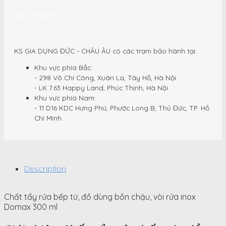
BẢO HÀNH
KS GIA DỤNG ĐỨC - CHÂU ÂU có các trạm bảo hành tại:
Khu vực phía Bắc:
- 298 Võ Chí Công, Xuân La, Tây Hồ, Hà Nội.
- LK 7.63 Happy Land, Phúc Thịnh, Hà Nội.
Khu vực phía Nam:
- 11 D16 KDC Hưng Phú, Phước Long B, Thủ Đức, TP. Hồ
Chí Minh.
Description
Chất tẩy rửa bếp từ, đồ dùng bồn chậu, vòi rửa inox
Domax 300 ml