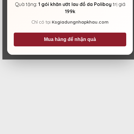
Quà tặng:
1 gói khăn ướt lau đồ da Poliboy
trị giá
199k
Chỉ có tại
Ksgiadungnhapkhau.com
Mua hàng để nhận quà