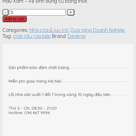
Màu Xám – Vệ sinh dụng cụ bằng inox
Chất
tẩy
Add to cart
rửa
bếp
Categories:
Nhà cửa & lưu trữ
,
Quà tặng Doanh Nghiệp
từ,
Tag:
chất tẩy rửa bếp
Brand:
Denkmit
đồ
dùng
bồn
chậu,
vòi
Sản phẩm bảo đảm chất lượng
rửa
inox
Miễn phí giao hàng Hà Nội
Domax
300
Lỗi nhà sản xuất 1 đổi 1 trong vòng 10 ngày đầu tiên
ml
quantity
Thứ 2 - CN: 08:30 - 21:00
Hotline: 096 467 9996