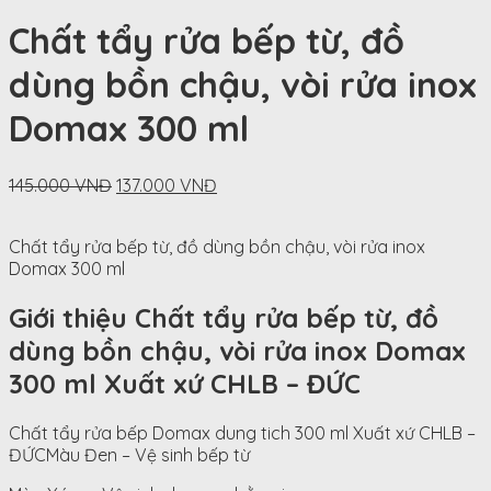
Chất tẩy rửa bếp từ, đồ
dùng bồn chậu, vòi rửa inox
Domax 300 ml
Original
Current
145.000
VNĐ
137.000
VNĐ
price
price
was:
is:
Chất tẩy rửa bếp từ, đồ dùng bồn chậu, vòi rửa inox
145.000
137.000
Domax 300 ml
VNĐ.
VNĐ.
Giới thiệu Chất tẩy rửa bếp từ, đồ
dùng bồn chậu, vòi rửa inox Domax
300 ml Xuất xứ CHLB – ĐỨC
Chất tẩy rửa bếp Domax dung tich 300 ml Xuất xứ CHLB –
ĐỨCMàu Đen – Vệ sinh bếp từ