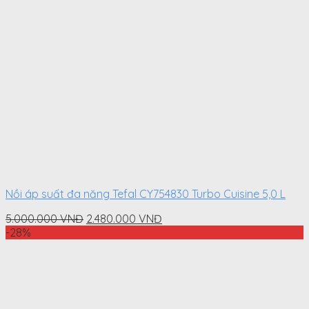
Nồi áp suất đa năng Tefal CY754830 Turbo Cuisine 5,0 L
Original
Current
5.000.000
VNĐ
2.480.000
VNĐ
price
price
-28%
was:
is:
5.000.000
2.480.000
VNĐ.
VNĐ.