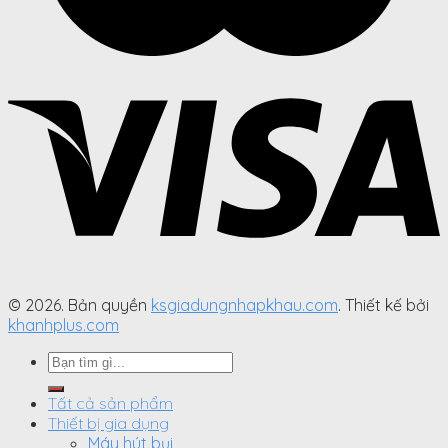
© 2026. Bản quyền
ksgiadungnhapkhau.com
. Thiết kế bởi
khanhplus.com
Search
for:
Tất cả sản phẩm
Thiết bị gia dụng
Máy hút bụi