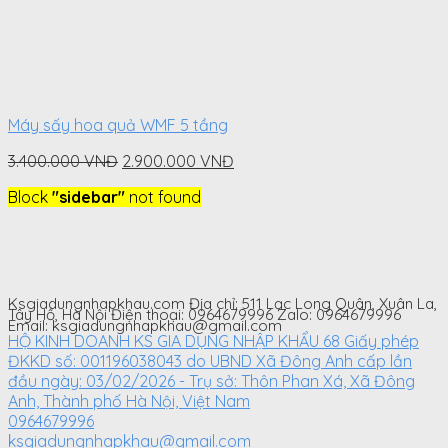
Máy sấy hoa quả WMF 5 tầng
Original
Current
3.400.000
VNĐ
2.900.000
VNĐ
price
price
Block
"sidebar"
not found
was:
is:
3.400.000
2.900.000
VNĐ.
VNĐ.
Ksgiadungnhapkhau.com Địa chỉ: 511 Lạc Long Quân, Xuân La,
Tây Hồ, Hà Nội Điện thoại: 0964679996 Zalo: 0964679996
Email: ksgiadungnhapkhau@gmail.com
HỘ KINH DOANH KS GIA DỤNG NHẬP KHẨU 68 Giấy phép
ĐKKD số: 001196038043 do UBND Xã Đông Anh cấp lần
đầu ngày: 03/02/2026 - Trụ sở: Thôn Phan Xá, Xã Đông
Anh, Thành phố Hà Nội, Việt Nam
0964679996
ksgiadungnhapkhau@gmail.com