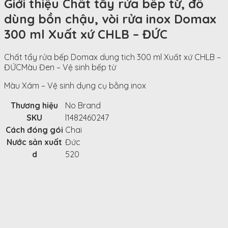
Giới thiệu Chất tẩy rửa bếp từ, đồ
dùng bồn chậu, vòi rửa inox Domax
300 ml Xuất xứ CHLB – ĐỨC
Chất tẩy rửa bếp Domax dung tich 300 ml Xuất xứ CHLB –
ĐỨCMàu Đen – Vệ sinh bếp từ
Màu Xám – Vệ sinh dụng cụ bằng inox
Thương hiệu
No Brand
SKU
l1482460247
Cách đóng gói
Chai
Nước sản xuất
Đức
d
520