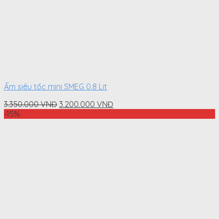
Ấm siêu tốc mini SMEG 0.8 Lit
Original
Current
3.350.000
VNĐ
3.200.000
VNĐ
price
price
-15%
was:
is:
3.350.000
3.200.000
VNĐ.
VNĐ.