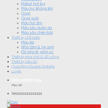
Robot hút bụi
Máy lọc không khí
Quạt
Quạt sưởi
Máy hút ẩm
Máy sấy quần áo
Máy sấy chén bát
Thiết bị chế biến
Máy ép
Nhà tắm & Vệ sinh
Đồ pha lê, gốm sứ
Thiết bị pha chế & đồ uống
Thiết bị nấu ăn
Quà tặng Doanh Nghiệp
Login
Kinh nghiệm hay
Mẹo vặt
tessssssssssssss