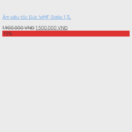
Ấm siêu tốc Đức WMF Stelio 1,7L
Original
Current
1.900.000
VNĐ
1.500.000
VNĐ
price
price
-15%
was:
is:
1.900.000
1.500.000
VNĐ.
VNĐ.