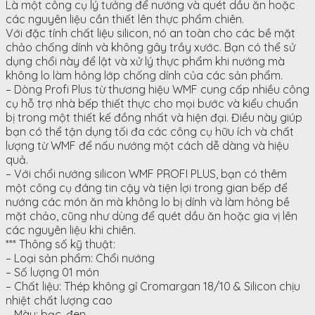
Là một công cụ lý tưởng để nướng và quét dầu ăn hoặc
các nguyên liệu cần thiết lên thực phẩm chiên.
Với đặc tính chất liệu silicon, nó an toàn cho các bề mặt
chảo chống dính và không gây trầy xước. Bạn có thể sử
dụng chổi này để lật và xử lý thực phẩm khi nướng mà
không lo làm hỏng lớp chống dính của các sản phẩm.
– Dòng Profi Plus từ thương hiệu WMF cung cấp nhiều công
cụ hỗ trợ nhà bếp thiết thực cho mọi bước và kiểu chuẩn
bị trong một thiết kế đồng nhất và hiện đại. Điều này giúp
bạn có thể tận dụng tối đa các công cụ hữu ích và chất
lượng từ WMF để nấu nướng một cách dễ dàng và hiệu
quả.
– Với chổi nướng silicon WMF PROFI PLUS, bạn có thêm
một công cụ đáng tin cậy và tiện lợi trong gian bếp để
nướng các món ăn mà không lo bị dính và làm hỏng bề
mặt chảo, cũng như dùng để quét dầu ăn hoặc gia vị lên
các nguyên liệu khi chiên.
*** Thông số kỹ thuật:
– Loại sản phẩm: Chổi nướng
– Số lượng 01 món
– Chất liệu: Thép không gỉ Cromargan 18/10 & Silicon chịu
nhiệt chất lượng cao
– Màu: bạc, đen