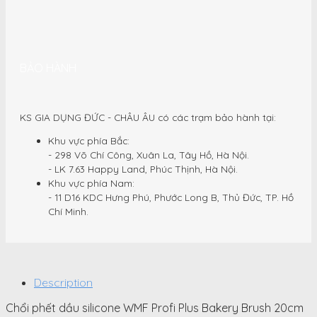
BẢO HÀNH
KS GIA DỤNG ĐỨC - CHÂU ÂU có các trạm bảo hành tại:
Khu vực phía Bắc:
- 298 Võ Chí Công, Xuân La, Tây Hồ, Hà Nội.
- LK 7.63 Happy Land, Phúc Thịnh, Hà Nội.
Khu vực phía Nam:
- 11 D16 KDC Hưng Phú, Phước Long B, Thủ Đức, TP. Hồ
Chí Minh.
Description
Chổi phết dầu silicone WMF Profi Plus Bakery Brush 20cm