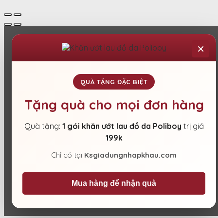
×
QUÀ TẶNG ĐẶC BIỆT
Tặng quà cho mọi đơn hàng
Quà tặng:
1 gói khăn ướt lau đồ da Poliboy
trị giá
199k
Chỉ có tại
Ksgiadungnhapkhau.com
Mua hàng để nhận quà