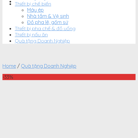
Thiết bị chế biến
Máy ép
Nhà tắm & Vệ sinh
Đồ pha lê, gốm sứ
Thiết bị pha chế & đồ uống
Thiết bị nấu ăn
Quà tặng Doanh Nghiệp
Home
/
Quà tặng Doanh Nghiệp
-33%