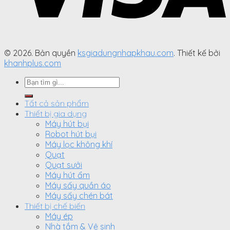
© 2026. Bản quyền
ksgiadungnhapkhau.com
. Thiết kế bởi
khanhplus.com
Search
for:
Tất cả sản phẩm
Thiết bị gia dụng
Máy hút bụi
Robot hút bụi
Máy lọc không khí
Quạt
Quạt sưởi
Máy hút ẩm
Máy sấy quần áo
Máy sấy chén bát
Thiết bị chế biến
Máy ép
Nhà tắm & Vệ sinh