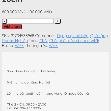
Original
Current
600.000
VNĐ
400.000
VNĐ
price
price
Chổi
was:
is:
phết
600.000
400.000
Add to cart
dầu
VNĐ.
VNĐ.
silicone
SKU:
21704588968
Categories:
Dụng cụ nhà bếp
,
Quà tặng
WMF
Doanh Nghiệp
Tags:
Chổi
,
Chổi phết dầu silicone WMF
Profi
Brand:
WMF
Thương hiệu:
WMF
Plus
Bakery
Brush
20cm
quantity
Sản phẩm bảo đảm chất lượng
Miễn phí giao hàng Hà Nội
Lỗi nhà sản xuất 1 đổi 1 trong vòng 10 ngày đầu tiên
Thứ 2 - CN: 08:30 - 21:00
Hotline: 096 467 9996