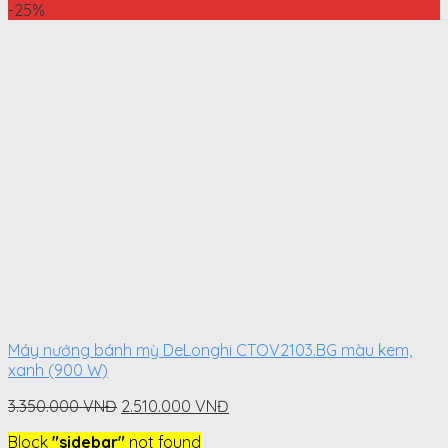
price
price
-25%
was:
is:
4.100.000
2.690.000
VNĐ.
VNĐ.
Máy nướng bánh mỳ DeLonghi CTOV2103.BG màu kem,
xanh (900 W)
Original
Current
3.350.000
VNĐ
2.510.000
VNĐ
price
price
Block
"sidebar"
not found
was:
is: