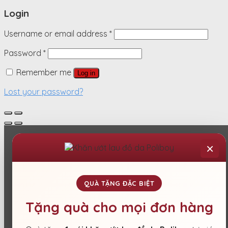
Login
Username or email address
*
Password
*
Remember me
Log in
Lost your password?
×
QUÀ TẶNG ĐẶC BIỆT
Tặng quà cho mọi đơn hàng