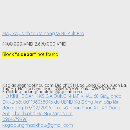
Máy xay sinh tố đa năng WMF Kult Pro
Original
Current
4.100.000
VNĐ
2.690.000
VNĐ
price
price
Block
"sidebar"
not found
was:
is:
4.100.000
2.690.000
VNĐ.
VNĐ.
Ksgiadungnhapkhau.com Địa chỉ: 511 Lạc Long Quân, Xuân La,
Tây Hồ, Hà Nội Điện thoại: 0964679996 Zalo: 0964679996
Email: ksgiadungnhapkhau@gmail.com
HỘ KINH DOANH KS GIA DỤNG NHẬP KHẨU 68 Giấy phép
ĐKKD số: 001196038043 do UBND Xã Đông Anh cấp lần
đầu ngày: 03/02/2026 - Trụ sở: Thôn Phan Xá, Xã Đông
Anh, Thành phố Hà Nội, Việt Nam
0964679996
ksgiadungnhapkhau@gmail.com