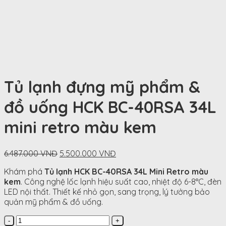
Tủ lạnh đựng mỹ phẩm &
đồ uống HCK BC-40RSA 34L
mini retro màu kem
Original
Current
6.487.000
VNĐ
5.500.000
VNĐ
price
price
Khám phá
Tủ lạnh HCK BC-40RSA 34L Mini Retro màu
was:
is:
kem
. Công nghệ lốc lạnh hiệu suất cao, nhiệt độ 6-8°C, đèn
6.487.000
5.500.000
LED nội thất. Thiết kế nhỏ gọn, sang trọng, lý tưởng bảo
VNĐ.
VNĐ.
quản mỹ phẩm & đồ uống.
Tủ