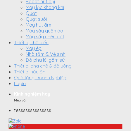
Robot hút bụi
Máy lọc không khí
Quạt
Quạt sưởi
Máy hút ẩm
Máy sấy quần áo
Máy sấy chén bát
Thiết bị chế biến
Máy ép
Nhà tắm & Vệ sinh
Đồ pha lê, gốm sứ
Thiết bị pha chế & đồ uống
Thiết bị nấu ăn
Quà tặng Doanh Nghiệp
Login
Kinh nghiệm hay
Mẹo vặt
tessssssssssssss