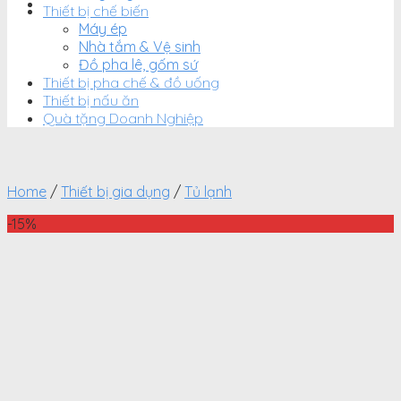
Thiết bị chế biến
Máy ép
Nhà tắm & Vệ sinh
Đồ pha lê, gốm sứ
Thiết bị pha chế & đồ uống
Thiết bị nấu ăn
Quà tặng Doanh Nghiệp
Home
/
Thiết bị gia dụng
/
Tủ lạnh
-15%