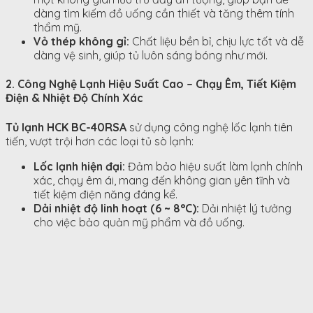
dàng tìm kiếm đồ uống cần thiết và tăng thêm tính
thẩm mỹ.
Vỏ thép không gỉ:
Chất liệu bền bỉ, chịu lực tốt và dễ
dàng vệ sinh, giúp tủ luôn sáng bóng như mới.
2. Công Nghệ Lạnh Hiệu Suất Cao – Chạy Êm, Tiết Kiệm
Điện & Nhiệt Độ Chính Xác
Tủ lạnh HCK BC-40RSA
sử dụng công nghệ lốc lạnh tiên
tiến, vượt trội hơn các loại tủ sò lạnh:
Lốc lạnh hiện đại:
Đảm bảo hiệu suất làm lạnh chính
xác, chạy êm ái, mang đến không gian yên tĩnh và
tiết kiệm điện năng đáng kể.
Dải nhiệt độ linh hoạt (6 ~ 8°C):
Dải nhiệt lý tưởng
cho việc bảo quản mỹ phẩm và đồ uống.