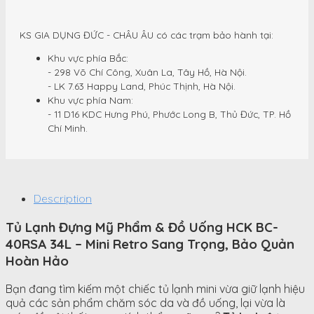
KS GIA DỤNG ĐỨC - CHÂU ÂU có các trạm bảo hành tại:
Khu vực phía Bắc:
- 298 Võ Chí Công, Xuân La, Tây Hồ, Hà Nội.
- LK 7.63 Happy Land, Phúc Thịnh, Hà Nội.
Khu vực phía Nam:
- 11 D16 KDC Hưng Phú, Phước Long B, Thủ Đức, TP. Hồ
Chí Minh.
Description
Tủ Lạnh Đựng Mỹ Phẩm & Đồ Uống HCK BC-
40RSA 34L – Mini Retro Sang Trọng, Bảo Quản
Hoàn Hảo
Bạn đang tìm kiếm một chiếc tủ lạnh mini vừa giữ lạnh hiệu
quả các sản phẩm chăm sóc da và đồ uống, lại vừa là