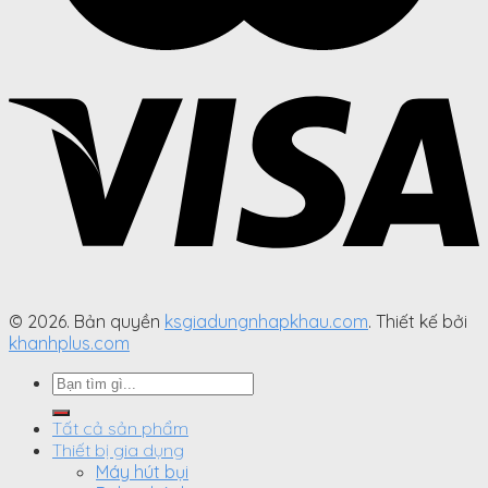
© 2026. Bản quyền
ksgiadungnhapkhau.com
. Thiết kế bởi
khanhplus.com
Search
for:
Tất cả sản phẩm
Thiết bị gia dụng
Máy hút bụi