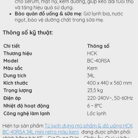
cho serum, mặt nạ, kem dưỡng, giúp kéo dài tuổi thọ
và tăng hiệu quả sử dụng.
Bảo quản đồ uống & sữa mẹ:
Giữ lạnh bia, nước
ngọt, bảo vệ dưỡng chất trong sữa mẹ.
Thông số kỹ thuật:
Chi tiết
Thông số
Thương hiệu
HCK
Model
BC-40RSA
Màu sắc
Kem
Dung tích
34L
Kích thước
400 x 440 x 560 mm
Trọng lượng
23,5 kg
Điện áp
220-240V~, 50-60Hz
Nhiệt độ hoạt động
6 ~ 8°C
Công nghệ làm lạnh
Lốc lạnh
Hiện tại sản phẩm
Tủ lạnh đựng mỹ phẩm & đồ uống HCK
BC-40RSA 34L mini retro màu kem
đang được phân phối
chính hãng bởi KS – Gia Dụng Đức – Châu Âu. Quý vị hãy