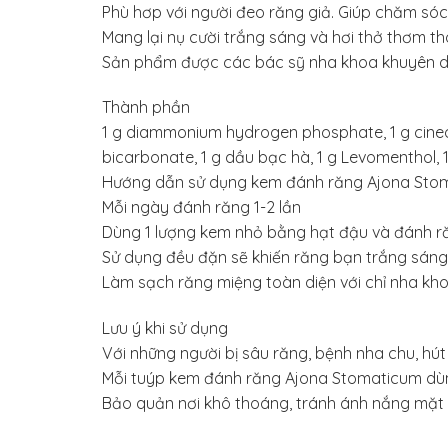
Phù hơp với người đeo răng giả. Giúp chăm só
Mang lại nụ cười trắng sáng và hơi thở thơm th
Sản phẩm được các bác sỹ nha khoa khuyên d
Thành phần
1 g diammonium hydrogen phosphate, 1 g cineole, 1 
bicarbonate, 1 g dầu bạc hà, 1 g Levomenthol, 
Hướng dẫn sử dụng kem đánh răng Ajona Sto
Mỗi ngày đánh răng 1-2 lần
Dùng 1 lượng kem nhỏ bằng hạt đậu và đánh r
Sử dụng đều đặn sẽ khiến răng bạn trắng sáng,
Làm sạch răng miệng toàn diện với chỉ nha kho
Lưu ý khi sử dụng
Với những người bị sâu răng, bệnh nha chu, hút 
Mỗi tuýp kem đánh răng Ajona Stomaticum dù
Bảo quản nơi khô thoáng, tránh ánh nắng mặt t