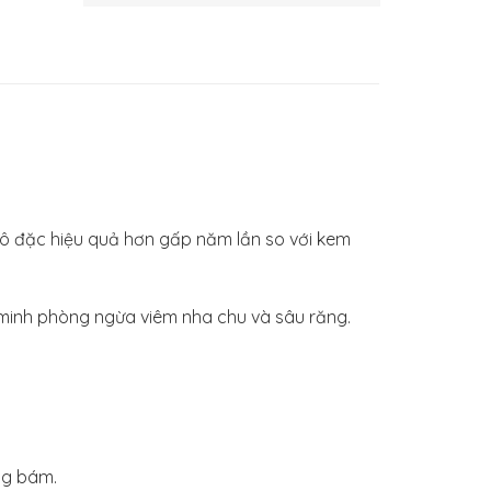
ô đặc hiệu quả hơn gấp năm lần so với kem
minh phòng ngừa viêm nha chu và sâu răng.
ng bám.