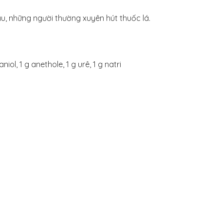
àu, những người thường xuyên hút thuốc lá.
iol, 1 g anethole, 1 g urê, 1 g natri