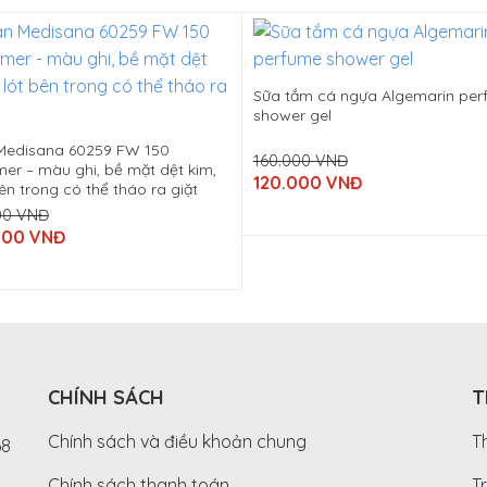
Sữa tắm cá ngựa Algemarin per
shower gel
Medisana 60259 FW 150
160.000
VNĐ
er – màu ghi, bề mặt dệt kim,
Original
120.000
VNĐ
bên trong có thể tháo ra giặt
price
Current
was:
price
00
VNĐ
160.000
is:
000
VNĐ
VNĐ.
120.000
VNĐ.
00
00
CHÍNH SÁCH
T
Chính sách và điều khoản chung
T
68
D
Chính sách thanh toán
T