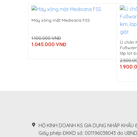
Máy xông mặt Medisana FSS
1.100.000
VNĐ
Original
Ủ chân 
1.045.000
VNĐ
price
Fußwärm
Current
was:
price
lớp lót 
1.100.000
is:
VNĐ.
2.500.0
1.045.000
Original
VNĐ.
1.900.
price
Current
was:
price
2.500.0
is:
VNĐ.
1.900.0
VNĐ.
HỘ KINH DOANH KS GIA DỤNG NHẬP KHẨU 
Giấy phép ĐKKD số: 001196038043 do UBN