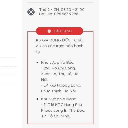
Thứ 2 - CN: 08:30 - 21:00
Hotline: 096 467 9996
BẢO HÀNH
KS GIA DỤNG ĐỨC - CHÂU
ÂU có các trạm bảo hành
tại:
Khu vực phía Bắc:
- 298 Võ Chí Công,
Xuân La, Tây Hồ, Hà
Nội.
- LK 7.63 Happy Land,
Phúc Thịnh, Hà Nội.
Khu vực phía Nam:
- 11 D16 KDC Hưng Phú,
Phước Long B, Thủ Đức,
TP. Hồ Chí Minh.