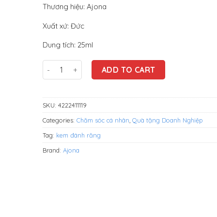
Thương hiệu: Ajona
Xuất xứ: Đức
Dung tích: 25ml
Kem đánh răng Ajona 25ml (09/2023) quantity
ADD TO CART
SKU:
4222411119
Categories:
Chăm sóc cá nhân
,
Quà tặng Doanh Nghiệp
Tag:
kem đánh răng
Brand:
Ajona