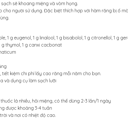
c sạch sẽ khoang miệng và vòm họng.
o cho người sử dụng. Đặc biệt thích hợp với hàm răng bị ố m
ùng.
g eugenol, 1 g linalool, 1 g bisabolol, 1 g citronellol, 1 g geran
1 g thymol, 1 g canxi cacbonat
maticum
ăng
 tiết kiệm chi phí lấy cao răng mỗi năm cho bạn.
a và dụng cụ làm sạch lưỡi
thuốc lá nhiều, hôi miệng, có thể dùng 2-3 lần/1 ngày
ng được khoảng 3-4 tuần
rời và nơi có nhiệt độ cao.