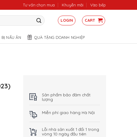
Tư vấn chọn mua
Khuyễn mãi
Vào bếp
LOGIN
CART
T BỊ NẤU ĂN
QUÀ TẶNG DOANH NGHIỆP
23)
Sản phẩm bảo đảm chất
lượng
Miễn phí giao hàng Hà Nội
Lỗi nhà sản xuất 1 đổi 1 trong
vòng 10 ngày đầu tiên