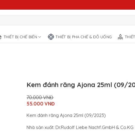
THIẾT BỊ CHẾ BIẾN
THIẾT BỊ PHA CHẾ & ĐỒ UỐNG
THIẾ
Kem đánh răng Ajona 25ml (09/20
70.000
VNĐ
Original
55.000
VNĐ
price
Current
was:
price
Kem đánh răng Ajona 25ml (09/2023)
70.000
is:
VNĐ.
55.000
Nhà sản xuất: Dr.Rudolf Liebe Nachf.GmbH & Co.KG
VNĐ.