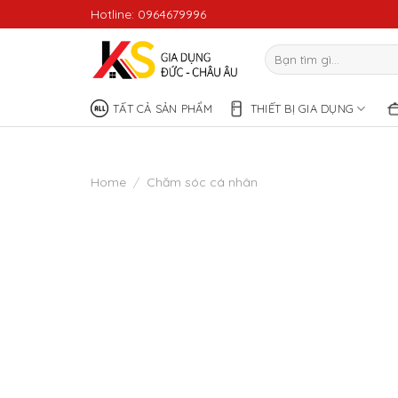
Skip
Hotline: 0964679996
to
content
Search
for:
TẤT CẢ SẢN PHẨM
THIẾT BỊ GIA DỤNG
Home
/
Chăm sóc cá nhân