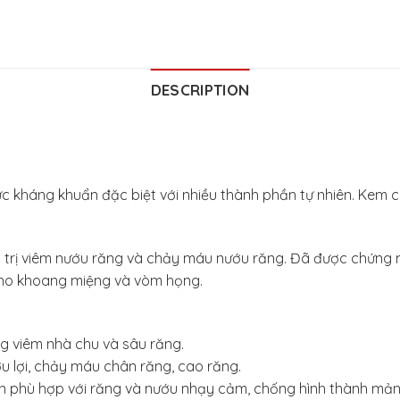
DESCRIPTION
kháng khuẩn đặc biệt với nhiều thành phần tự nhiên. Kem c
 trị viêm nướu răng và chảy máu nướu răng. Đã được chứng 
cho khoang miệng và vòm họng.
g viêm nhà chu và sâu răng.
u lợi, chảy máu chân răng, cao răng.
n phù hợp với răng và nướu nhạy cảm, chống hình thành mả