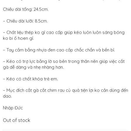
is:
VNĐ.
530.000
Chiều dài tổng: 24.5cm.
VNĐ.
– Chiều dài lưỡi: 8.5cm.
– Chất liệu thép ko gỉ cao cấp giúp kéo luôn luôn sáng bóng
ko bi ố hoen gỉ.
– Tay cầm bằng nhựa đen cao cấp chắc chắn và bền bỉ.
– Kéo có trợ lực bằng lờ so bên trong thân nên giúp việc cắt
gà dễ dàng và nhẹ nhàng hơn.
– Kéo có chốt khóa trẻ em.
– Mục đích cắt gà cắt chim rau củ quả tiện lợi ko cần dùng đến
dao.
Nhập Đức
Out of stock