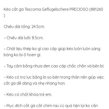
Kéo cắt gà Tescoma Geflügelschere PRECIOSO (881260
)
Chiều dài tổng: 24.5cm.
– Chiều dài lưỡi: 8.5cm.
– Chất liệu thép ko gỉ cao cấp giúp kéo luôn luôn sáng
bóng ko bi ố hoen gỉ.
– Tay cầm bằng nhựa đen cao cấp chắc chắn và bền bỉ.
– Kéo có trợ lực bằng lờ so bên trong thân nên giúp việc
cắt gà dễ dàng và nhẹ nhàng hơn.
– Kéo có chốt khóa trẻ em.
– Mục đích cắt gà cắt chim rau củ quả tiện lợi ko cần