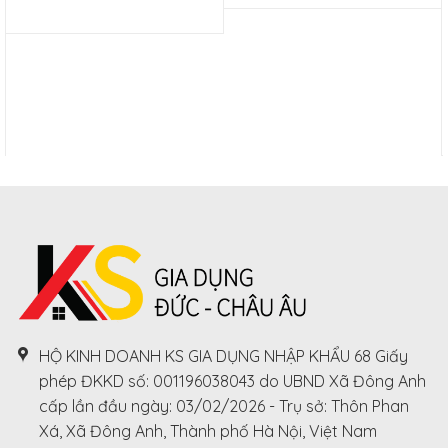
is:
was:
VNĐ.
price
3.200.000
1.800.000
is:
VNĐ.
VNĐ.
1.300.000
VNĐ.
HỘ KINH DOANH KS GIA DỤNG NHẬP KHẨU 68 Giấy
phép ĐKKD số: 001196038043 do UBND Xã Đông Anh
cấp lần đầu ngày: 03/02/2026 - Trụ sở: Thôn Phan
Xá, Xã Đông Anh, Thành phố Hà Nội, Việt Nam