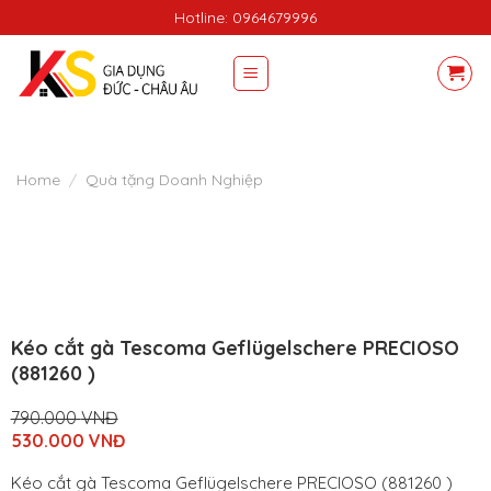
Skip
Hotline: 0964679996
to
content
Home
/
Quà tặng Doanh Nghiệp
Kéo cắt gà Tescoma Geflügelschere PRECIOSO
(881260 )
790.000
VNĐ
Original
530.000
VNĐ
price
Current
was:
price
Kéo cắt gà Tescoma Geflügelschere PRECIOSO (881260 )
790.000