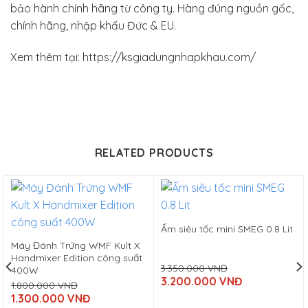
bảo hành chính hãng từ công ty. Hàng đúng nguồn gốc,
chính hãng, nhập khẩu Đức & EU.
Xem thêm tại: https://ksgiadungnhapkhau.com/
RELATED PRODUCTS
Ấm siêu tốc mini SMEG 0.8 Lit
Máy Đánh Trứng WMF Kult X
Handmixer Edition công suất
3.350.000
VNĐ
400W
Original
3.200.000
VNĐ
1.800.000
VNĐ
price
Current
Original
was:
1.300.000
VNĐ
price
price
3.350.000
Current