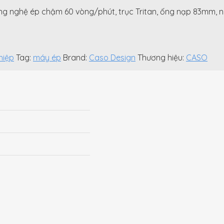
ghệ ép chậm 60 vòng/phút, trục Tritan, ống nạp 83mm, nướ
hiệp
Tag:
máy ép
Brand:
Caso Design
Thương hiệu:
CASO