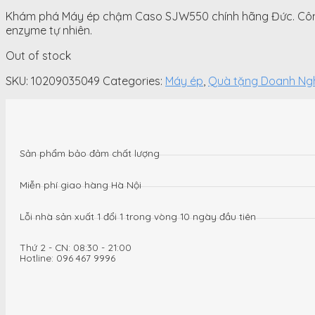
price
price
Khám phá Máy ép chậm Caso SJW550 chính hãng Đức. Công n
was:
is:
enzyme tự nhiên.
2.870.000
2.310.000
VNĐ.
VNĐ.
Out of stock
SKU:
10209035049
Categories:
Máy ép
,
Quà tặng Doanh Ng
Sản phẩm bảo đảm chất lượng
Miễn phí giao hàng Hà Nội
Lỗi nhà sản xuất 1 đổi 1 trong vòng 10 ngày đầu tiên
Thứ 2 - CN: 08:30 - 21:00
Hotline: 096 467 9996