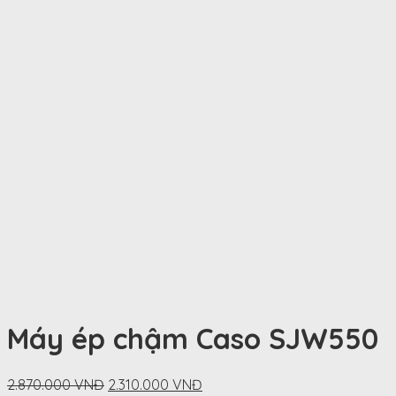
Máy ép chậm Caso SJW550
Original
Current
2.870.000
VNĐ
2.310.000
VNĐ