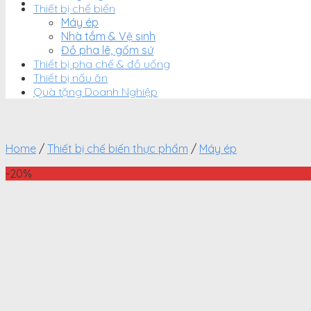
Thiết bị chế biến
Máy ép
Nhà tắm & Vệ sinh
Đồ pha lê, gốm sứ
Thiết bị pha chế & đồ uống
Thiết bị nấu ăn
Quà tặng Doanh Nghiệp
Home
/
Thiết bị chế biến thực phẩm
/
Máy ép
-20%