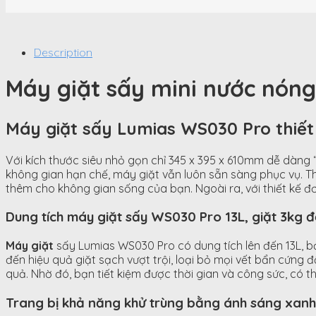
Description
Máy giặt sấy mini nước nón
Máy giặt sấy Lumias WS030 Pro thiết
Với kích thước siêu nhỏ gọn chỉ 345 x 395 x 610mm dễ dàn
không gian hạn chế, máy giặt vẫn luôn sẵn sàng phục vụ. Th
thêm cho không gian sống của bạn. Ngoài ra, với thiết kế đ
Dung tích máy giặt sấy WS030 Pro 13L, giặt 3kg 
Máy giặt
sấy Lumias WS030 Pro có dung tích lên đến 13L, bạ
đến hiệu quả giặt sạch vượt trội, loại bỏ mọi vết bẩn cứn
quả. Nhờ đó, bạn tiết kiệm được thời gian và công sức, có 
Trang bị khả năng khử trùng bằng ánh sáng xa