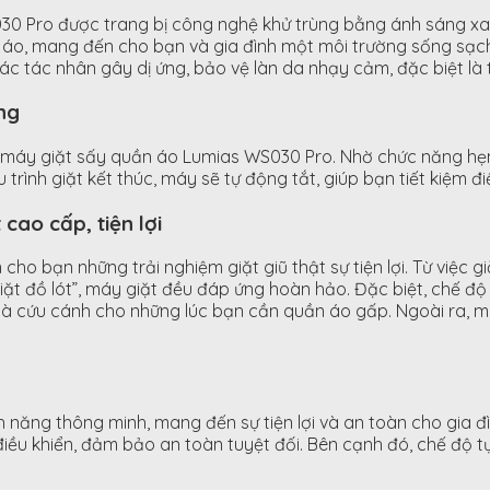
0 Pro được trang bị công nghệ khử trùng bằng ánh sáng xanh 
n áo, mang đến cho bạn và gia đình một môi trường sống sạch
 các tác nhân gây dị ứng, bảo vệ làn da nhạy cảm, đặc biệt là 
iếng
 máy giặt sấy quần áo Lumias WS030 Pro. Nhờ chức năng hẹn 
 trình giặt kết thúc, máy sẽ tự động tắt, giúp bạn tiết kiệm 
 cao cấp, tiện lợi
o bạn những trải nghiệm giặt giũ thật sự tiện lợi. Từ việc g
iặt đồ lót”, máy giặt đều đáp ứng hoàn hảo. Đặc biệt, chế độ
là cứu cánh cho những lúc bạn cần quần áo gấp. Ngoài ra, m
h năng thông minh, mang đến sự tiện lợi và an toàn cho gia 
u khiển, đảm bảo an toàn tuyệt đối. Bên cạnh đó, chế độ tự