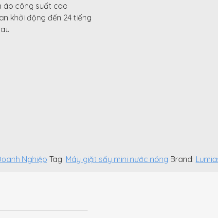
 áo công suất cao
ian khởi động đến 24 tiếng
hau
Doanh Nghiệp
Tag:
Máy giặt sấy mini nước nóng
Brand:
Lumia