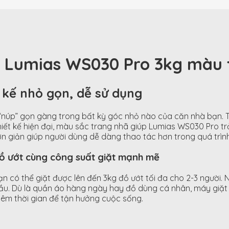
g Lumias WS030 Pro 3kg màu 
 kế nhỏ gọn, dễ sử dụng
g “núp” gọn gàng trong bất kỳ góc nhỏ nào của căn nhà bạn.
iết kế hiện đại, màu sắc trang nhã giúp Lumias WS030 Pro tr
ơn giản giúp người dùng dễ dàng thao tác hơn trong quá trìn
đồ ướt cùng công suất giặt mạnh mẽ
n có thể giặt được lên đến 3kg đồ ướt tối đa cho 2-3 người.
g đầu. Dù là quần áo hàng ngày hay đồ dùng cá nhân, máy giặ
thêm thời gian để tận hưởng cuộc sống.
nh