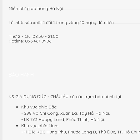
Miễn phí giao hàng Hà Nội
Lỗi nhà sản xuất 1 đổi 1 trong vòng 10 ngày đầu tiên
Thứ 2 - CN: 08:30 - 21:00
Hotline: 096 467 9996
BẢO HÀNH
KS GIA DỤNG ĐỨC - CHÂU ÂU có các trạm bảo hành tại:
Khu vực phía Bắc:
- 298 Võ Chí Công, Xuân La, Tây Hồ, Hà Nội.
- LK 7.63 Happy Land, Phúc Thịnh, Hà Nội.
Khu vực phía Nam:
- 11 D16 KDC Hưng Phú, Phước Long B, Thủ Đức, TP. Hồ Chí 