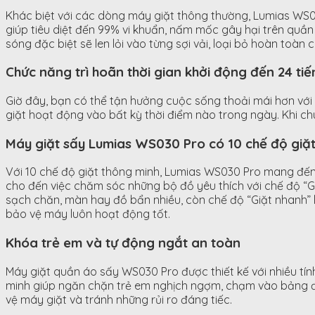
Khác biệt với các dòng máy giặt thông thường, Lumias WS03
giúp tiêu diệt đến 99% vi khuẩn, nấm mốc gây hại trên quầ
sóng đặc biệt sẽ len lỏi vào từng sợi vải, loại bỏ hoàn toàn
Chức năng trì hoãn thời gian khởi động đến 24 t
Giờ đây, bạn có thể tận hưởng cuộc sống thoải mái hơn với
giặt hoạt động vào bất kỳ thời điểm nào trong ngày. Khi chu
Máy giặt sấy Lumias WS030 Pro có 10 chế độ giặt
Với 10 chế độ giặt thông minh, Lumias WS030 Pro mang đến ch
cho đến việc chăm sóc những bộ đồ yêu thích với chế độ “G
sạch chăn, màn hay đồ bẩn nhiều, còn chế độ “Giặt nhanh” 
bảo vệ máy luôn hoạt động tốt.
Khóa trẻ em và tự động ngắt an toàn
Máy giặt quần áo sấy WS030 Pro được thiết kế với nhiều tín
minh giúp ngăn chặn trẻ em nghịch ngợm, chạm vào bảng điề
vệ máy giặt và tránh những rủi ro đáng tiếc.