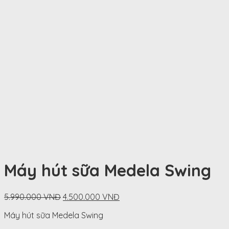
Máy hút sữa Medela Swing
Original
Current
5.990.000
VNĐ
4.500.000
VNĐ
price
price
Máy hút sữa Medela Swing
was:
is:
5.990.000
4.500.000