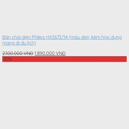
Bàn chải điện Philips HX3673/14 (màu đen, kèm hộp đựng
mang đi du lịch)
Original
Current
2.100.000
VNĐ
1.890.000
VNĐ
price
price
-10%
was:
is:
2.100.000
1.890.000
VNĐ.
VNĐ.