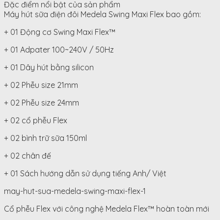
Đặc điểm nổi bật của sản phẩm
VNĐ.
VNĐ.
Máy hút sữa điện đôi Medela Swing Maxi Flex bao gồm:
+ 01 Động cơ Swing Maxi Flex™
+ 01 Adpater 100~240V / 50Hz
+ 01 Dây hút bằng silicon
+ 02 Phễu size 21mm
+ 02 Phễu size 24mm
+ 02 cổ phễu Flex
+ 02 bình trữ sữa 150ml
+ 02 chân đế
+ 01 Sách hướng dẫn sử dụng tiếng Anh/ Việt
may-hut-sua-medela-swing-maxi-flex-1
Cổ phễu Flex với công nghệ Medela Flex™ hoàn toàn mới