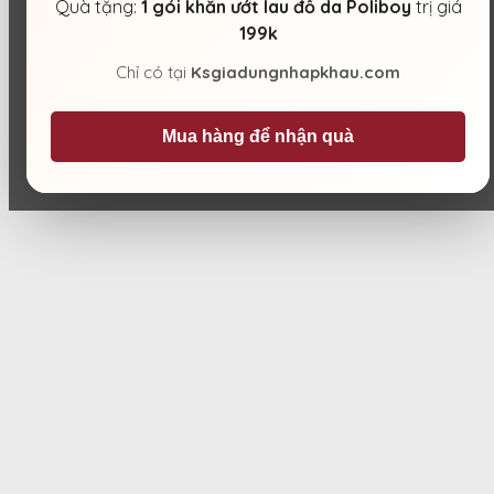
Quà tặng:
1 gói khăn ướt lau đồ da Poliboy
trị giá
199k
Chỉ có tại
Ksgiadungnhapkhau.com
Mua hàng để nhận quà