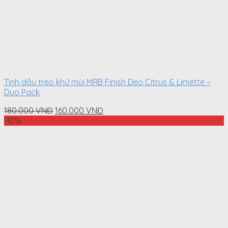
Tinh dầu treo khử mùi MRB Finish Deo Citrus & Limette –
Duo Pack
Original
Current
180.000
VNĐ
160.000
VNĐ
price
price
-10%
was:
is:
180.000
160.000
VNĐ.
VNĐ.