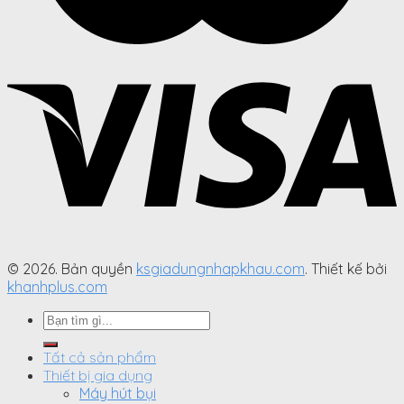
© 2026. Bản quyền
ksgiadungnhapkhau.com
. Thiết kế bởi
khanhplus.com
Search
for:
Tất cả sản phẩm
Thiết bị gia dụng
Máy hút bụi