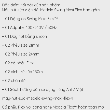
Đặc điểm nổi bật của sản phẩm
Máy hút sữa điện đôi Medela Swing Maxi Flex bao gồm:
+ 01 Động cơ Swing Maxi Flex™
+ 01 Adpater 100~240V / 50Hz
+ 01 Dây hút bằng silicon
+ 02 Phễu size 21mm
+ 02 Phễu size 24mm
+ 02 cổ phễu Flex
+ 02 bình trữ sữa 150ml
+ 02 chân đế
+ 01 Sách hướng dẫn sử dụng tiếng Anh/ Việt
may-hut-sua-medela-swing-maxi-flex-1
Cổ phễu Flex với công nghệ Medela Flex™ hoàn toàn mới