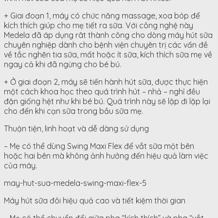
+ Giai đoạn 1, máy có chức năng massage, xoa bóp để
kích thích giúp cho mẹ tiết ra sữa. Với công nghệ này
Medela đã áp dụng rât thành công cho dòng máy hút sữa
chuyên nghiệp dành cho bệnh viện chuyên trị các vấn đề
về tắc nghẽn tia sữa, mất hoặc ít sữa, kích thích sữa mẹ về
ngay cả khi đã ngừng cho bé bú.
+ Ở giai đoạn 2, máy sẽ tiến hành hút sữa, được thực hiện
một cách khoa học theo quá trình hút – nhả – nghỉ đều
đặn giống hệt như khi bé bú. Quá trình này sẽ lặp đi lặp lại
cho đến khi cạn sữa trong bầu sữa mẹ.
Thuận tiện, linh hoạt và dễ dàng sử dụng
– Mẹ có thể dùng Swing Maxi Flex để vắt sữa một bên
hoặc hai bên mà không ảnh hưởng đến hiệu quả làm việc
của máy.
may-hut-sua-medela-swing-maxi-flex-5
Máy hút sữa đôi hiệu quả cao và tiết kiệm thời gian