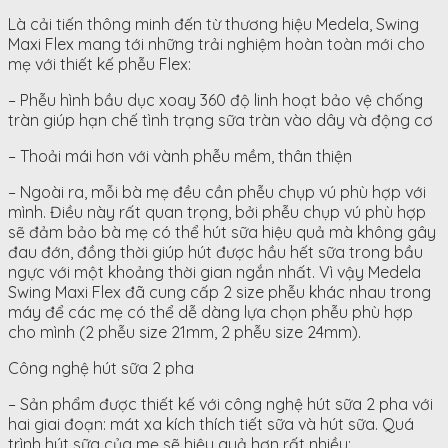
Là cải tiến thông minh đến từ thương hiệu Medela, Swing
Maxi Flex mang tới những trải nghiệm hoàn toàn mới cho
mẹ với thiết kế phễu Flex:
– Phễu hình bầu dục xoay 360 độ linh hoạt bảo vệ chống
tràn giúp hạn chế tình trạng sữa tràn vào dây và động cơ
– Thoải mái hơn với vành phễu mềm, thân thiện
– Ngoài ra, mỗi bà mẹ đều cần phễu chụp vú phù hợp với
mình. Điều này rất quan trọng, bởi phễu chụp vú phù hợp
sẽ đảm bảo bà mẹ có thể hút sữa hiệu quả mà không gây
đau đớn, đồng thời giúp hút được hầu hết sữa trong bầu
ngực với một khoảng thời gian ngắn nhất. Vì vậy Medela
Swing Maxi Flex đã cung cấp 2 size phễu khác nhau trong
máy để các mẹ có thể dễ dàng lựa chọn phễu phù hợp
cho mình (2 phễu size 21mm, 2 phễu size 24mm).
Công nghệ hút sữa 2 pha
– Sản phẩm được thiết kế với công nghệ hút sữa 2 pha với
hai giai đoạn: mát xa kích thích tiết sữa và hút sữa. Quá
trình hút sữa của mẹ sẽ hiệu quả hơn rất nhiều: