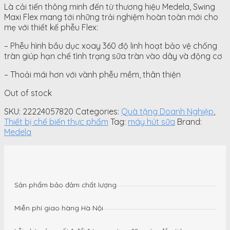
Là cải tiến thông minh đến từ thương hiệu Medela, Swing
Maxi Flex mang tới những trải nghiệm hoàn toàn mới cho
mẹ với thiết kế phễu Flex:
– Phễu hình bầu dục xoay 360 độ linh hoạt bảo vệ chống
tràn giúp hạn chế tình trạng sữa tràn vào dây và động cơ
– Thoải mái hơn với vành phễu mềm, thân thiện
Out of stock
SKU:
22224057820
Categories:
Quà tặng Doanh Nghiệp
,
Thiết bị chế biến thực phẩm
Tag:
máy hút sữa
Brand:
Medela
Sản phẩm bảo đảm chất lượng
Miễn phí giao hàng Hà Nội