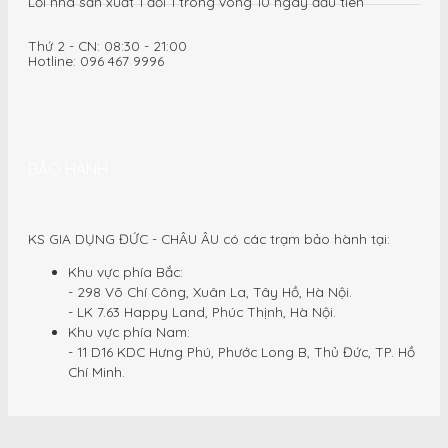
Lỗi nhà sản xuất 1 đổi 1 trong vòng 10 ngày đầu tiên
Thứ 2 - CN: 08:30 - 21:00
Hotline: 096 467 9996
BẢO HÀNH
KS GIA DỤNG ĐỨC - CHÂU ÂU có các trạm bảo hành tại:
Khu vực phía Bắc:
- 298 Võ Chí Công, Xuân La, Tây Hồ, Hà Nội.
- LK 7.63 Happy Land, Phúc Thịnh, Hà Nội.
Khu vực phía Nam:
- 11 D16 KDC Hưng Phú, Phước Long B, Thủ Đức, TP. Hồ
Chí Minh.