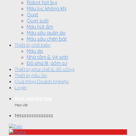
Robot hút bụi
Máy lọc không khí
Quạt
Quạt sưởi
Máy hút ẩm
Máy sấy quần áo
Máy sấy chén bát
Thiết bị chế biến
Máy ép
Nhà tắm & Vệ sinh
Đồ pha lê, gốm sứ
Thiết bị pha chế & đồ uống
Thiết bị nấu ăn
Quà tặng Doanh Nghiệp
Login
Kinh nghiệm hay
Mẹo vặt
tessssssssssssss