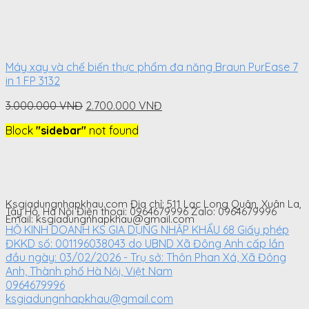
Máy xay và chế biến thực phẩm đa năng Braun PurEase 7
in 1 FP 3132
Original
Current
3.000.000
VNĐ
2.700.000
VNĐ
price
price
Block
"sidebar"
not found
was:
is:
3.000.000
2.700.000
VNĐ.
VNĐ.
Ksgiadungnhapkhau.com Địa chỉ: 511 Lạc Long Quân, Xuân La,
Tây Hồ, Hà Nội Điện thoại: 0964679996 Zalo: 0964679996
Email: ksgiadungnhapkhau@gmail.com
HỘ KINH DOANH KS GIA DỤNG NHẬP KHẨU 68 Giấy phép
ĐKKD số: 001196038043 do UBND Xã Đông Anh cấp lần
đầu ngày: 03/02/2026 - Trụ sở: Thôn Phan Xá, Xã Đông
Anh, Thành phố Hà Nội, Việt Nam
0964679996
ksgiadungnhapkhau@gmail.com