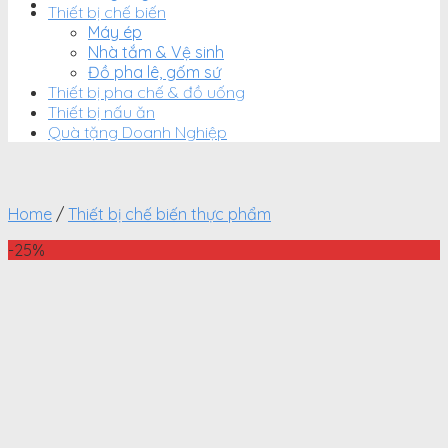
Thiết bị chế biến
Máy ép
Nhà tắm & Vệ sinh
Đồ pha lê, gốm sứ
Thiết bị pha chế & đồ uống
Thiết bị nấu ăn
Quà tặng Doanh Nghiệp
Home
/
Thiết bị chế biến thực phẩm
-25%