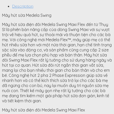
Description
Máy hút sữa Medela Swing
Máy hút sữa điện đôi Medela Swing Maxi Flex đến từ Thụy
Sĩ là phiên bản nâng cấp của dòng Swing Maxi với sự vượt
trội về hiệu quả hút, sự thoải mái và thuận tiện cho các bà
mẹ. Với công nghệ mới Medela Flex™, máy giúp mẹ có thể
hút nhiều sữa hơn với một nửa thời gian, hạn chế tình trạng
sặc sữa vào động cơ, và sản phẩm cũng cung cấp 2 size
phễu để mẹ lựa chọn phù hợp với bản thân. Máy hút sữa
đôi Swing Maxi Flex rất lý tưởng cho sử dụng hàng ngày và
hút tại cơ quan. Hút sữa đôi rút ngắn thời gian vắt sữa,
mang lại cho bạn nhiều thời gian cho bản thân và cho em
bé. Công nghệ hút 2 pha 2 Phase Expression giúp sữa về
nhanh hơn và có thể kích thích sữa trở lại cho các bà mẹ
đã ngừng cho con bú, nay lại muốn duy trì nguồn sữa mẹ
nuôi con. Thiết kế máy gọn nhẹ rất lý tưởng cho các bà
mẹ đang tìm kiếm một giải pháp hút sữa đơn giản, kinh tế
và tiết kiệm thời gian.
Máy hút sữa điện đôi Medela Swing Maxi Flex