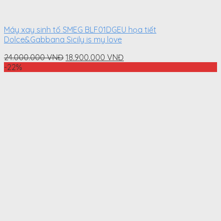
Máy xay sinh tố SMEG BLF01DGEU họa tiết
Dolce&Gabbana Sicily is my love
Original
Current
24.000.000
VNĐ
18.900.000
VNĐ
price
price
-22%
was:
is:
24.000.000
18.900.000
VNĐ.
VNĐ.