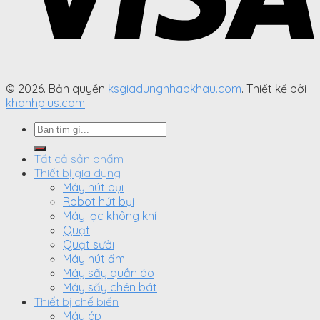
© 2026. Bản quyền
ksgiadungnhapkhau.com
. Thiết kế bởi
khanhplus.com
Search
for:
Tất cả sản phẩm
Thiết bị gia dụng
Máy hút bụi
Robot hút bụi
Máy lọc không khí
Quạt
Quạt sưởi
Máy hút ẩm
Máy sấy quần áo
Máy sấy chén bát
Thiết bị chế biến
Máy ép