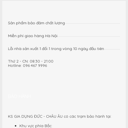
đen
quantity
Sản phẩm bảo đảm chất lượng
Miễn phí giao hàng Hà Nội
Lỗi nhà sản xuất 1 đổi 1 trong vòng 10 ngày đầu tiên
Thứ 2 - CN: 08:30 - 21:00
Hotline: 096 467 9996
BẢO HÀNH
KS GIA DỤNG ĐỨC - CHÂU ÂU có các trạm bảo hành tại:
Khu vực phía Bắc: