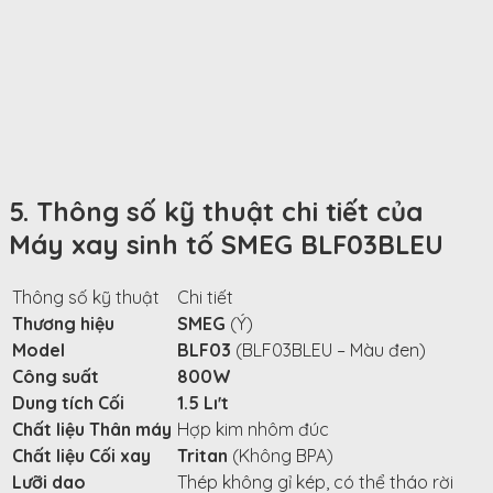
5. Thông số kỹ thuật chi tiết của
Máy xay sinh tố SMEG BLF03BLEU
Thông số kỹ thuật
Chi tiết
Thương hiệu
SMEG
(Ý)
Model
BLF03
(BLF03BLEU – Màu đen)
Công suất
800
W
Dung tích Cối
1.5
L
ı
ˊ
t
Chất liệu Thân máy
Hợp kim nhôm đúc
Chất liệu Cối xay
Tritan
(Không BPA)
Lưỡi dao
Thép không gỉ kép, có thể tháo rời