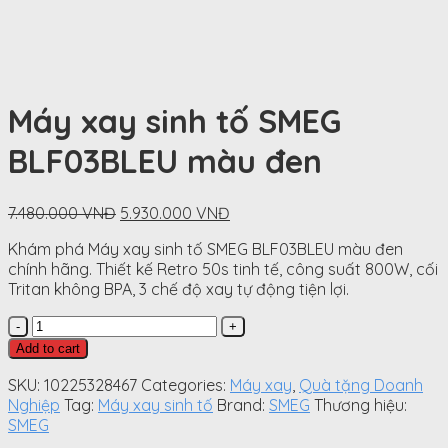
Máy xay sinh tố SMEG
BLF03BLEU màu đen
Original
Current
7.480.000
VNĐ
5.930.000
VNĐ
price
price
Khám phá Máy xay sinh tố SMEG BLF03BLEU màu đen
was:
is:
chính hãng. Thiết kế Retro 50s tinh tế, công suất 800W, cối
7.480.000
5.930.000
Tritan không BPA, 3 chế độ xay tự động tiện lợi.
VNĐ.
VNĐ.
Máy
xay
Add to cart
sinh
tố
SKU:
10225328467
Categories:
Máy xay
,
Quà tặng Doanh
SMEG
Nghiệp
Tag:
Máy xay sinh tố
Brand:
SMEG
Thương hiệu:
BLF03BLEU
SMEG
màu