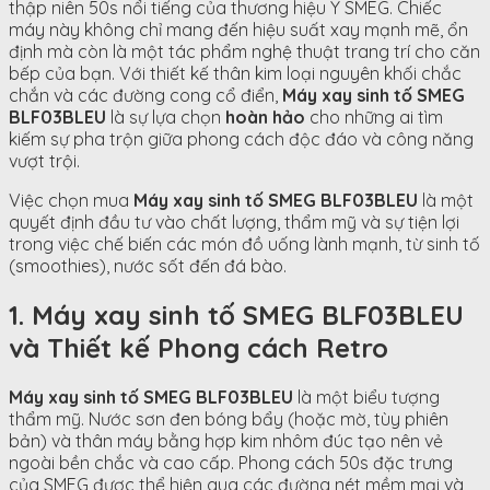
thập niên
50
s
nổi tiếng của thương hiệu Ý SMEG. Chiếc
máy này không chỉ mang đến hiệu suất xay mạnh mẽ, ổn
định mà còn là một tác phẩm nghệ thuật trang trí cho căn
bếp của bạn. Với thiết kế thân kim loại nguyên khối chắc
chắn và các đường cong cổ điển,
Máy xay sinh tố SMEG
BLF03BLEU
là sự lựa chọn
hoàn hảo
cho những ai tìm
kiếm sự pha trộn giữa phong cách độc đáo và công năng
vượt trội.
Việc chọn mua
Máy xay sinh tố SMEG BLF03BLEU
là một
quyết định đầu tư vào chất lượng, thẩm mỹ và sự tiện lợi
trong việc chế biến các món đồ uống lành mạnh, từ sinh tố
(smoothies), nước sốt đến đá bào.
1. Máy xay sinh tố SMEG BLF03BLEU
và Thiết kế Phong cách Retro
Máy xay sinh tố SMEG BLF03BLEU
là một biểu tượng
thẩm mỹ. Nước sơn đen bóng bẩy (hoặc mờ, tùy phiên
bản) và thân máy bằng hợp kim nhôm đúc tạo nên vẻ
ngoài bền chắc và cao cấp. Phong cách
50
s
đặc trưng
của SMEG được thể hiện qua các đường nét mềm mại và