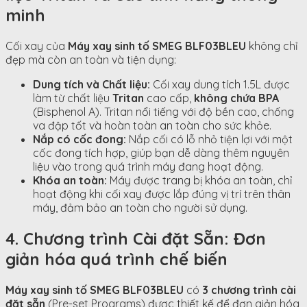
minh
Cối xay của
Máy xay sinh tố SMEG BLF03BLEU
không chỉ
đẹp mà còn an toàn và tiện dụng:
Dung tích và Chất liệu:
Cối xay dung tích
1.5
L
được
làm từ chất liệu
Tritan
cao cấp,
không chứa BPA
(Bisphenol A). Tritan nổi tiếng với độ bền cao, chống
va đập tốt và hoàn toàn an toàn cho sức khỏe.
Nắp có cốc đong:
Nắp cối có lỗ nhỏ tiện lợi với một
cốc đong tích hợp, giúp bạn dễ dàng thêm nguyên
liệu vào trong quá trình máy đang hoạt động.
Khóa an toàn:
Máy được trang bị khóa an toàn, chỉ
hoạt động khi cối xay được lắp đúng vị trí trên thân
máy, đảm bảo an toàn cho người sử dụng.
4. Chương trình Cài đặt Sẵn: Đơn
giản hóa quá trình chế biến
Máy xay sinh tố SMEG BLF03BLEU
có
3 chương trình cài
đặt sẵn
(Pre-set Programs) được thiết kế để đơn giản hóa