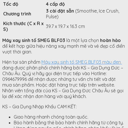
Tốc độ
4
cấp độ
3
cài đặt sẵn
(Smoothie, Ice Crush,
Chương trình
Pulse)
Kích thước (C x R x
39.7
x
19.7
x
16.3
cm
S)
Máy xay sinh tố SMEG BLF03
là một lựa chọn
hoàn hảo
để kết hợp giữa hiệu năng xay mạnh mẽ và vẻ đẹp cổ điển
vượt thời gian.
Hiện tại sản phẩm
Máy xay sinh tố SMEG BLF03 màu đen
đang được phân phối chính hãng bởi KS – Gia Dụng Đức –
Châu Âu. Quý vị hãy gọi điện trực tiếp vào Hotline:
0964679996 để nhận được những tư vấn chi tiết và đặt
mua sản phẩm. Hoặc đặt hàng trực tiếp trên website.
Nhân viên tổng đài của KS – Gia Dụng Đức Châu Âu sẽ gọi
lại để xác nhận đơn hàng với quý khách.
KS – Gia Dụng Nhập Khẩu CAM KẾT:
Giao hàng nhanh chóng toàn quốc.
Bảo hành bằng thẻ bảo hành chính hãng từ công ty.