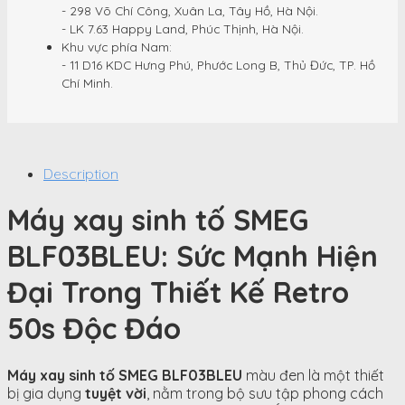
- 298 Võ Chí Công, Xuân La, Tây Hồ, Hà Nội.
- LK 7.63 Happy Land, Phúc Thịnh, Hà Nội.
Khu vực phía Nam:
- 11 D16 KDC Hưng Phú, Phước Long B, Thủ Đức, TP. Hồ
Chí Minh.
Description
Máy xay sinh tố SMEG
BLF03BLEU: Sức Mạnh Hiện
Đại Trong Thiết Kế Retro
50
s
Độc Đáo
Máy xay sinh tố SMEG BLF03BLEU
màu đen là một thiết
bị gia dụng
tuyệt vời
, nằm trong bộ sưu tập phong cách