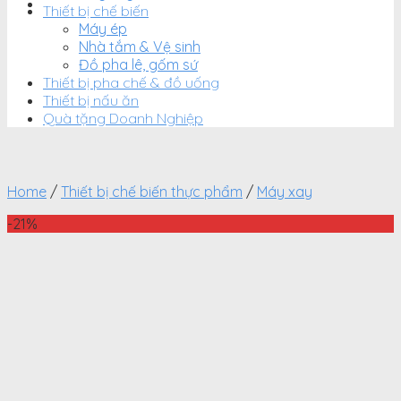
Thiết bị chế biến
Máy ép
Nhà tắm & Vệ sinh
Đồ pha lê, gốm sứ
Thiết bị pha chế & đồ uống
Thiết bị nấu ăn
Quà tặng Doanh Nghiệp
Home
/
Thiết bị chế biến thực phẩm
/
Máy xay
-21%