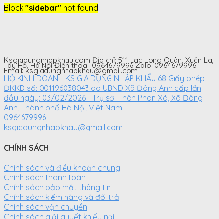
Block
"sidebar"
not found
was:
is:
17.000.000
12.000.000
VNĐ.
VNĐ.
Ksgiadungnhapkhau.com Địa chỉ: 511 Lạc Long Quân, Xuân La,
Tây Hồ, Hà Nội Điện thoại: 0964679996 Zalo: 0964679996
Email: ksgiadungnhapkhau@gmail.com
HỘ KINH DOANH KS GIA DỤNG NHẬP KHẨU 68 Giấy phép
ĐKKD số: 001196038043 do UBND Xã Đông Anh cấp lần
đầu ngày: 03/02/2026 - Trụ sở: Thôn Phan Xá, Xã Đông
Anh, Thành phố Hà Nội, Việt Nam
0964679996
ksgiadungnhapkhau@gmail.com
CHÍNH SÁCH
Chính sách và điều khoản chung
Chính sách thanh toán
Chính sách bảo mật thông tin
Chính sách kiểm hàng và đổi trả
Chính sách vận chuyển
Chính sách giải quyết khiếu nại