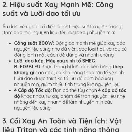
2. Hiệu suất Xay Mạnh Mẽ: Công
suất và Lưỡi dao tối ưu
Ẩn dưới vẻ ngoài cổ điển là một hiệu suất xay ấn tượng,
đảm bảo mọi nguyên liệu đều được xay nhuyễn mịn:
Công suất
800
W
:
Động cơ mạnh mẽ giúp xay các
nguyên liệu cứng như đá viên, các loại hạt, và rau củ
đông lạnh một cách dễ dàng và nhanh chóng.
Lưỡi dao kép:
Máy xay sinh tố SMEG
BLF03BLEU
được trang bị lưỡi dao kép bằng
thép
không gỉ
cao cấp, có khả năng tháo rời để vệ sinh.
Lưỡi dao được thiết kế tối ưu để đảm bảo xay
nhuyễn mịn, giảm thiểu tình trạng kẹt nguyên liệu.
4 Cấp độ Tốc độ:
Bạn có thể tùy chọn
4 cấp độ tốc
độ
khác nhau, từ xay chậm để trộn nguyên liệu nhẹ
nhàng đến xay nhanh để làm nhuyễn mịn các
nguyên liệu cứng.
3. Cối Xay An Toàn và Tiện Ích: Vật
liệu Tritan và các tính năng thông