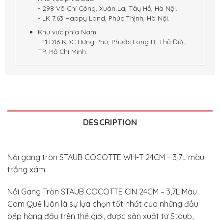
- 298 Võ Chí Công, Xuân La, Tây Hồ, Hà Nội.
- LK 7.63 Happy Land, Phúc Thịnh, Hà Nội.
Khu vực phía Nam:
- 11 D16 KDC Hưng Phú, Phước Long B, Thủ Đức,
TP. Hồ Chí Minh.
DESCRIPTION
Nồi gang tròn STAUB COCOTTE WH-T 24CM – 3,7L màu
trắng xám
Nồi Gang Tròn STAUB COCOTTE CIN 24CM – 3,7L Màu
Cam Quế luôn là sự lựa chọn tốt nhất của những đầu
bếp hàng đầu trên thế giới, được sản xuất từ Staub,