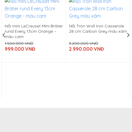
Nồi mini LeCreuset Mini-Bräter
Nồi Tròn Woll Iron Casserole
rund Every 13cm Orange –
28 cm Carbon Grey màu xám
màu cam
1.500.000
VNĐ
3.200.000
VNĐ
Original
Original
999.000
VNĐ
2.990.000
VNĐ
price
price
Current
Current
was:
was:
price
price
1.500.000
3.200.000
is:
is:
VNĐ.
VNĐ.
999.000
2.990.000
VNĐ.
VNĐ.