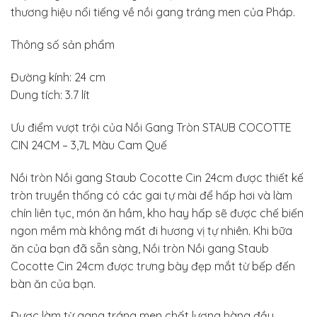
thương hiệu nổi tiếng về nồi gang tráng men của Pháp.
Thông số sản phẩm
Đường kính: 24 cm
Dung tích: 3.7 lít
Ưu điểm vượt trội của Nồi Gang Tròn STAUB COCOTTE
CIN 24CM – 3,7L Màu Cam Quế
Nồi tròn Nồi gang Staub Cocotte Cin 24cm được thiết kế
tròn truyền thống có các gai tự mài để hấp hơi và làm
chín liên tục, món ăn hầm, kho hay hấp sẽ được chế biến
ngon mềm mà không mất đi hương vị tự nhiên. Khi bữa
ăn của bạn đã sẵn sàng, Nồi tròn Nồi gang Staub
Cocotte Cin 24cm được trưng bày đẹp mắt từ bếp đến
bàn ăn của bạn.
Được làm từ gang tráng men chất lượng hàng đầu