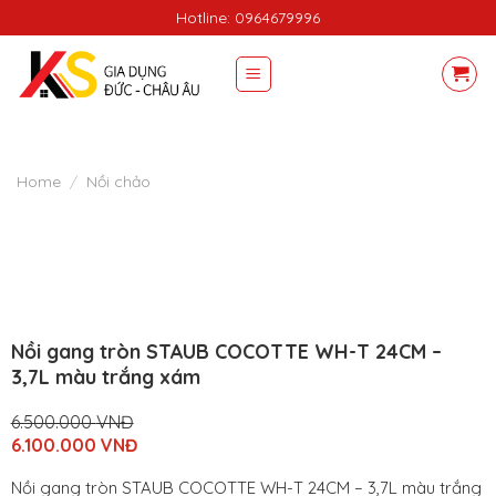
Skip
Hotline: 0964679996
to
content
Home
/
Nồi chảo
Nồi gang tròn STAUB COCOTTE WH-T 24CM –
3,7L màu trắng xám
6.500.000
VNĐ
Original
6.100.000
VNĐ
price
Current
was:
price
Nồi gang tròn STAUB COCOTTE WH-T 24CM – 3,7L màu trắng
6.500.000