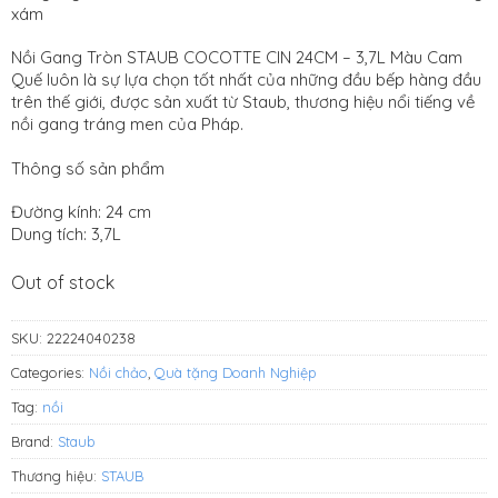
is:
VNĐ.
xám
6.100.000
VNĐ.
Nồi Gang Tròn STAUB COCOTTE CIN 24CM – 3,7L Màu Cam
Quế luôn là sự lựa chọn tốt nhất của những đầu bếp hàng đầu
trên thế giới, được sản xuất từ Staub, thương hiệu nổi tiếng về
nồi gang tráng men của Pháp.
Thông số sản phẩm
Đường kính: 24 cm
Dung tích: 3,7L
Out of stock
SKU:
22224040238
Categories:
Nồi chảo
,
Quà tặng Doanh Nghiệp
Tag:
nồi
Brand:
Staub
Thương hiệu:
STAUB