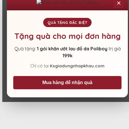
×
QUÀ TẶNG ĐẶC BIỆT
Tặng quà cho mọi đơn hàng
Quà tặng:
1 gói khăn ướt lau đồ da Poliboy
trị giá
199k
Chỉ có tại
Ksgiadungnhapkhau.com
Mua hàng để nhận quà