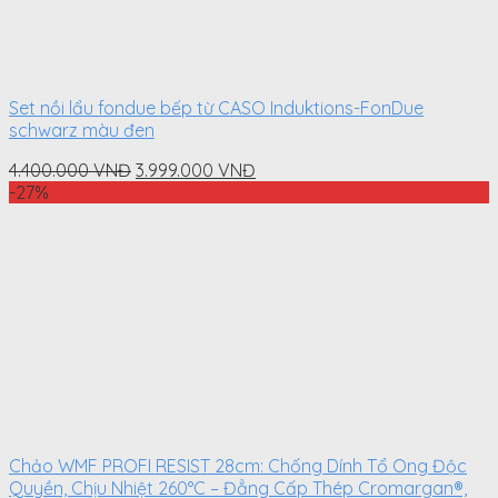
Set nồi lẩu fondue bếp từ CASO Induktions-FonDue
schwarz màu đen
Original
Current
4.400.000
VNĐ
3.999.000
VNĐ
price
price
-27%
was:
is:
4.400.000
3.999.000
VNĐ.
VNĐ.
Chảo WMF PROFI RESIST 28cm: Chống Dính Tổ Ong Độc
Quyền, Chịu Nhiệt 260°C – Đẳng Cấp Thép Cromargan®,