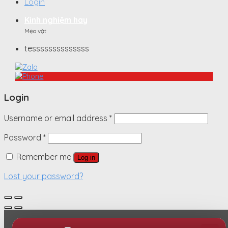
Login
Kinh nghiệm hay
Mẹo vặt
tessssssssssssss
Login
Username or email address
*
Password
*
Remember me
Log in
Lost your password?