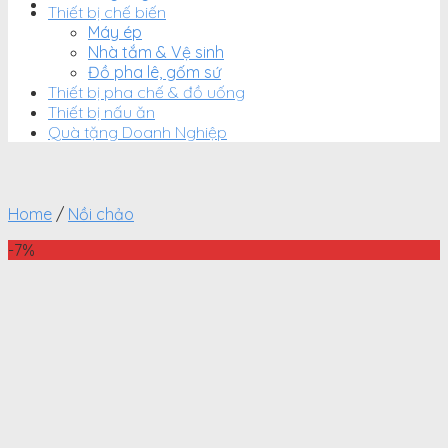
Thiết bị chế biến
Máy ép
Nhà tắm & Vệ sinh
Đồ pha lê, gốm sứ
Thiết bị pha chế & đồ uống
Thiết bị nấu ăn
Quà tặng Doanh Nghiệp
Home
/
Nồi chảo
-7%