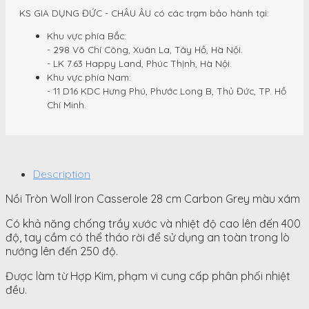
KS GIA DỤNG ĐỨC - CHÂU ÂU có các trạm bảo hành tại:
Khu vực phía Bắc:
- 298 Võ Chí Công, Xuân La, Tây Hồ, Hà Nội.
- LK 7.63 Happy Land, Phúc Thịnh, Hà Nội.
Khu vực phía Nam:
- 11 D16 KDC Hưng Phú, Phước Long B, Thủ Đức, TP. Hồ
Chí Minh.
Description
Nồi Tròn Woll Iron Casserole 28 cm Carbon Grey màu xám
Có khả năng chống trầy xước và nhiệt độ cao lên đến 400
độ, tay cầm có thể tháo rời để sử dụng an toàn trong lò
nướng lên đến 250 độ.
Được làm từ Hợp Kim, phạm vi cung cấp phân phối nhiệt
đều.