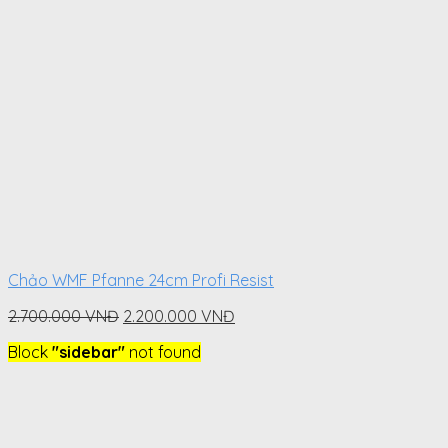
Chảo WMF Pfanne 24cm Profi Resist
Original
Current
2.700.000
VNĐ
2.200.000
VNĐ
price
price
Block
"sidebar"
not found
was:
is:
2.700.000
2.200.000
VNĐ.
VNĐ.