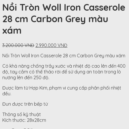
Nồi Tròn Woll Iron Casserole
28 cm Carbon Grey màu
xám
Original
Current
3.200.000
VNĐ
2.990.000
VNĐ
price
price
Nồi Tròn Woll Iron Casserole 28 cm Carbon Grey màu xám
was:
is:
3.200.000
2.990.000
Có khả năng chống trầy xước và nhiệt độ cao lên đến 400
VNĐ.
VNĐ.
độ, tay cầm có thể tháo rời để sử dụng an toàn trong lò
nướng lên đến 250 độ.
Được làm từ Hợp Kim, phạm vi cung cấp phân phối nhiệt
đều.
Đun được trên bếp từ
Thông số kỹ thuật
Kích thước: 28x28cm