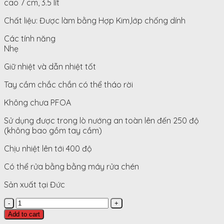
cao 7 cm, 3.5 lít
Chất liệu: Được làm bằng Hợp Kim,lớp chống dính
Các tính năng
Nhẹ
Giữ nhiệt và dẫn nhiệt tốt
Tay cầm chắc chắn có thể tháo rời
Không chưa PFOA
Sử dụng được trong lò nướng an toàn lên đến 250 độ
(không bao gồm tay cầm)
Chịu nhiệt lên tới 400 độ
Có thể rửa bằng bằng máy rửa chén
Sản xuất tại Đức
Nồi
Tròn
Add to cart
Woll