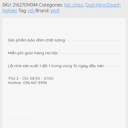
Iron
SKU:
21627014344
Categories:
Nồi chảo
,
Quà tặng Doanh
Casserole
Nghiệp
Tag:
nồi
Brand:
Woll
28
cm
Carbon
Grey
màu
Sản phẩm bảo đảm chất lượng
xám
quantity
Miễn phí giao hàng Hà Nội
Lỗi nhà sản xuất 1 đổi 1 trong vòng 10 ngày đầu tiên
Thứ 2 - CN: 08:30 - 21:00
Hotline: 096 467 9996
BẢO HÀNH