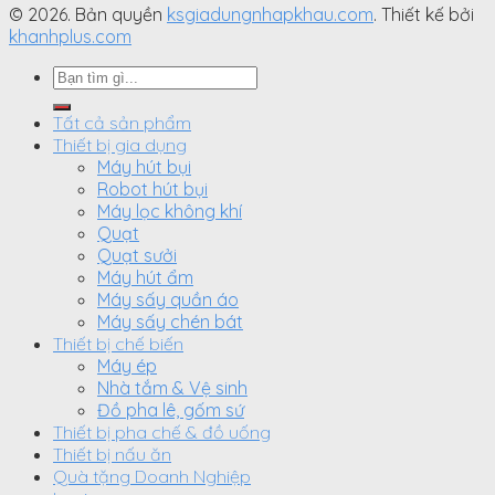
© 2026. Bản quyền
ksgiadungnhapkhau.com
. Thiết kế bởi
khanhplus.com
Search
for:
Tất cả sản phẩm
Thiết bị gia dụng
Máy hút bụi
Robot hút bụi
Máy lọc không khí
Quạt
Quạt sưởi
Máy hút ẩm
Máy sấy quần áo
Máy sấy chén bát
Thiết bị chế biến
Máy ép
Nhà tắm & Vệ sinh
Đồ pha lê, gốm sứ
Thiết bị pha chế & đồ uống
Thiết bị nấu ăn
Quà tặng Doanh Nghiệp