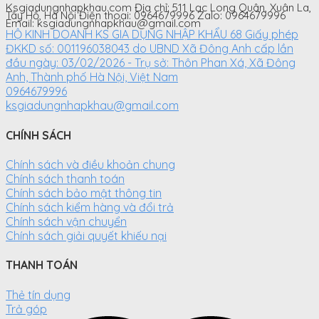
Ksgiadungnhapkhau.com Địa chỉ: 511 Lạc Long Quân, Xuân La,
Tây Hồ, Hà Nội Điện thoại: 0964679996 Zalo: 0964679996
Email: ksgiadungnhapkhau@gmail.com
HỘ KINH DOANH KS GIA DỤNG NHẬP KHẨU 68 Giấy phép
ĐKKD số: 001196038043 do UBND Xã Đông Anh cấp lần
đầu ngày: 03/02/2026 - Trụ sở: Thôn Phan Xá, Xã Đông
Anh, Thành phố Hà Nội, Việt Nam
0964679996
ksgiadungnhapkhau@gmail.com
CHÍNH SÁCH
Chính sách và điều khoản chung
Chính sách thanh toán
Chính sách bảo mật thông tin
Chính sách kiểm hàng và đổi trả
Chính sách vận chuyển
Chính sách giải quyết khiếu nại
THANH TOÁN
Thẻ tín dụng
Trả góp