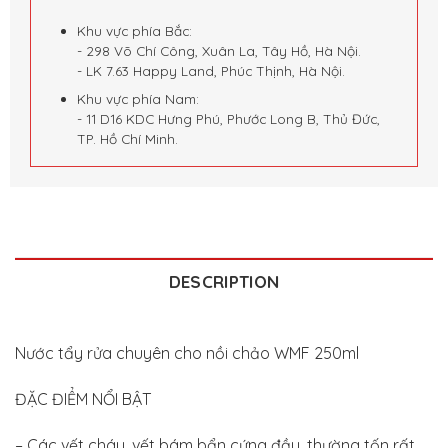
Khu vực phía Bắc:
- 298 Võ Chí Công, Xuân La, Tây Hồ, Hà Nội.
- LK 7.63 Happy Land, Phúc Thịnh, Hà Nội.
Khu vực phía Nam:
- 11 D16 KDC Hưng Phú, Phước Long B, Thủ Đức,
TP. Hồ Chí Minh.
DESCRIPTION
Nước tẩy rửa chuyên cho nồi chảo WMF 250ml
ĐẶC ĐIỂM NỔI BẬT
– Các vết cháy, vết bám bẩn cứng đầu, thường tốn rất