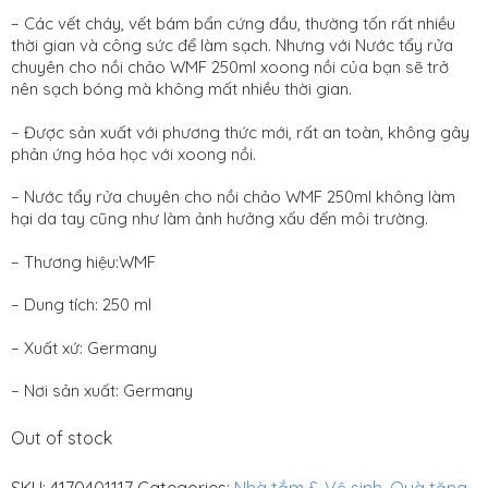
– Các vết cháy, vết bám bẩn cứng đầu, thường tốn rất nhiều
VNĐ.
thời gian và công sức để làm sạch. Nhưng với Nước tẩy rửa
chuyên cho nồi chảo WMF 250ml xoong nồi của bạn sẽ trở
nên sạch bóng mà không mất nhiều thời gian.
– Được sản xuất với phương thức mới, rất an toàn, không gây
phản ứng hóa học với xoong nồi.
– Nước tẩy rửa chuyên cho nồi chảo WMF 250ml không làm
hại da tay cũng như làm ảnh hưởng xấu đến môi trường.
– Thương hiệu:WMF
– Dung tích: 250 ml
– Xuất xứ: Germany
– Nơi sản xuất: Germany
Out of stock
SKU:
4170401117
Categories:
Nhà tắm & Vệ sinh
,
Quà tặng