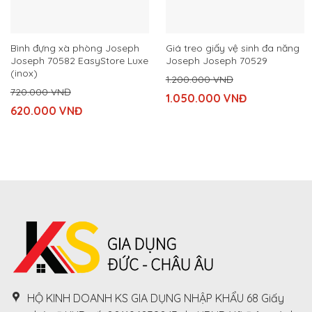
Bình đựng xà phòng Joseph
Giá treo giấy vệ sinh đa năng
Joseph 70582 EasyStore Luxe
Joseph Joseph 70529
(inox)
1.200.000
VNĐ
720.000
VNĐ
Original
1.050.000
VNĐ
Original
price
620.000
VNĐ
Current
price
was:
Current
price
was:
1.200.000
price
is:
720.000
VNĐ.
is:
1.050.000
VNĐ.
620.000
VNĐ.
VNĐ.
HỘ KINH DOANH KS GIA DỤNG NHẬP KHẨU 68 Giấy