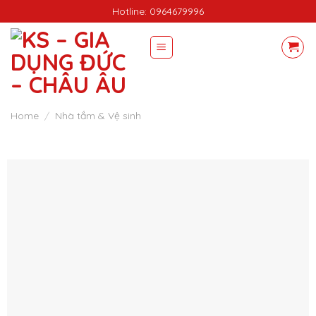
Skip
Hotline: 0964679996
to
content
Home
/
Nhà tắm & Vệ sinh