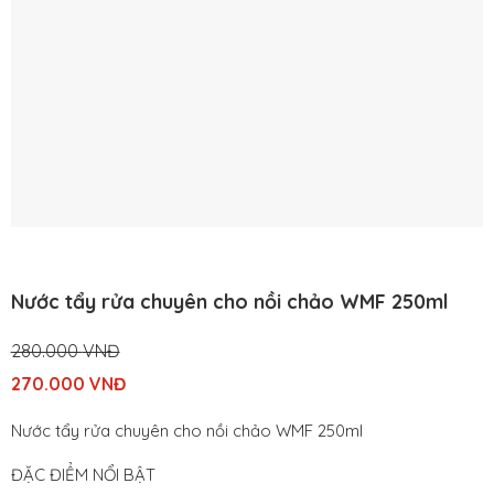
Nước tẩy rửa chuyên cho nồi chảo WMF 250ml
280.000
VNĐ
Original
270.000
VNĐ
price
Current
Nước tẩy rửa chuyên cho nồi chảo WMF 250ml
was:
price
280.000
is:
ĐẶC ĐIỂM NỔI BẬT
VNĐ.
270.000