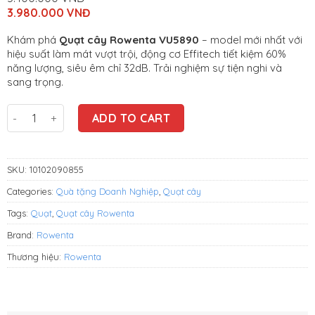
Original
3.980.000
VNĐ
price
Current
was:
price
Khám phá
Quạt cây Rowenta VU5890
– model mới nhất với
5.400.000
is:
VNĐ.
hiệu suất làm mát vượt trội, động cơ Effitech tiết kiệm 60%
3.980.000
năng lượng, siêu êm chỉ 32dB. Trải nghiệm sự tiện nghi và
VNĐ.
sang trọng.
Quạt cây Rowenta VU5890 quantity
ADD TO CART
SKU:
10102090855
Categories:
Quà tặng Doanh Nghiệp
,
Quạt cây
Tags:
Quạt
,
Quạt cây Rowenta
Brand:
Rowenta
Thương hiệu:
Rowenta