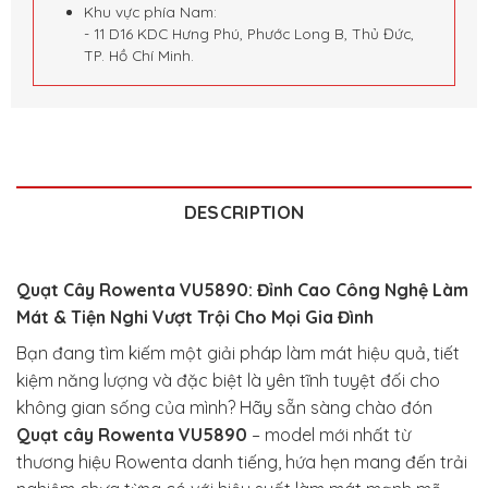
Khu vực phía Nam:
- 11 D16 KDC Hưng Phú, Phước Long B, Thủ Đức,
TP. Hồ Chí Minh.
DESCRIPTION
Quạt Cây Rowenta VU5890: Đỉnh Cao Công Nghệ Làm
Mát & Tiện Nghi Vượt Trội Cho Mọi Gia Đình
Bạn đang tìm kiếm một giải pháp làm mát hiệu quả, tiết
kiệm năng lượng và đặc biệt là yên tĩnh tuyệt đối cho
không gian sống của mình? Hãy sẵn sàng chào đón
Quạt cây Rowenta VU5890
– model mới nhất từ
thương hiệu Rowenta danh tiếng, hứa hẹn mang đến trải