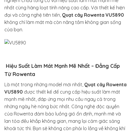
nghiệm chưa từng có với hiệu suất làm mát mạnh mẽ
nhất cùng hàng loạt tính năng cao cấp. Với thiết kế hiện
đại và công nghệ tiên tiến,
Quạt cây Rowenta VU5890
không chỉ làm mát mà còn nâng tầm không gian sống
của bạn.
Hiệu Suất Làm Mát Mạnh Mẽ Nhất – Đẳng Cấp
Từ Rowenta
Là một trong những model mới nhất,
Quạt cây Rowenta
VU5890
được thiết kế để cung cấp hiệu suất làm mát
mạnh mẽ nhất, đáp ứng mọi nhu cầu ngay cả trong
những ngày hè nóng bức nhất. Công nghệ độc quyền
của Rowenta đảm bảo luồng gió ổn định, mạnh mẽ và
lan tỏa đều khắp không gian, mang lại cảm giác sảng
khoái tức thì. Bạn sẽ không còn phải lo lắng về không khí