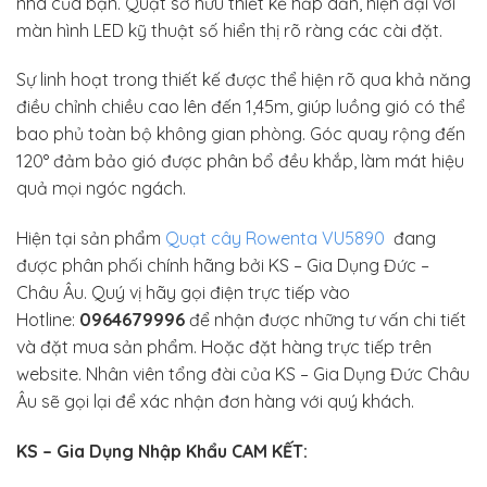
nhà của bạn. Quạt sở hữu thiết kế hấp dẫn, hiện đại với
màn hình LED kỹ thuật số hiển thị rõ ràng các cài đặt.
Sự linh hoạt trong thiết kế được thể hiện rõ qua khả năng
điều chỉnh chiều cao lên đến 1,45m, giúp luồng gió có thể
bao phủ toàn bộ không gian phòng. Góc quay rộng đến
120° đảm bảo gió được phân bổ đều khắp, làm mát hiệu
quả mọi ngóc ngách.
Hiện tại sản phẩm
Quạt cây Rowenta VU5890
đang
được phân phối chính hãng bởi KS – Gia Dụng Đức –
Châu Âu. Quý vị hãy gọi điện trực tiếp vào
Hotline:
0964679996
để nhận được những tư vấn chi tiết
và đặt mua sản phẩm. Hoặc đặt hàng trực tiếp trên
website. Nhân viên tổng đài của KS – Gia Dụng Đức Châu
Âu sẽ gọi lại để xác nhận đơn hàng với quý khách.
KS – Gia Dụng Nhập Khẩu CAM KẾT: