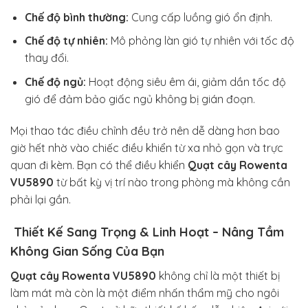
Chế độ bình thường:
Cung cấp luồng gió ổn định.
Chế độ tự nhiên:
Mô phỏng làn gió tự nhiên với tốc độ
thay đổi.
Chế độ ngủ:
Hoạt động siêu êm ái, giảm dần tốc độ
gió để đảm bảo giấc ngủ không bị gián đoạn.
Mọi thao tác điều chỉnh đều trở nên dễ dàng hơn bao
giờ hết nhờ vào chiếc điều khiển từ xa nhỏ gọn và trực
quan đi kèm. Bạn có thể điều khiển
Quạt cây Rowenta
VU5890
từ bất kỳ vị trí nào trong phòng mà không cần
phải lại gần.
Thiết Kế Sang Trọng & Linh Hoạt – Nâng Tầm
Không Gian Sống Của Bạn
Quạt cây Rowenta VU5890
không chỉ là một thiết bị
làm mát mà còn là một điểm nhấn thẩm mỹ cho ngôi