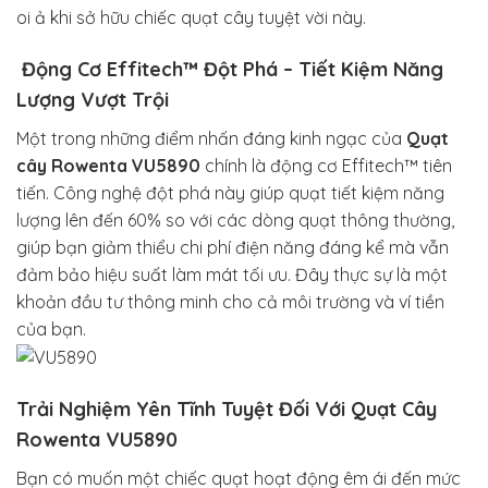
oi ả khi sở hữu chiếc quạt cây tuyệt vời này.
Động Cơ Effitech™ Đột Phá – Tiết Kiệm Năng
Lượng Vượt Trội
Một trong những điểm nhấn đáng kinh ngạc của
Quạt
cây Rowenta VU5890
chính là động cơ Effitech™ tiên
tiến. Công nghệ đột phá này giúp quạt tiết kiệm năng
lượng lên đến 60% so với các dòng quạt thông thường,
giúp bạn giảm thiểu chi phí điện năng đáng kể mà vẫn
đảm bảo hiệu suất làm mát tối ưu. Đây thực sự là một
khoản đầu tư thông minh cho cả môi trường và ví tiền
của bạn.
Trải Nghiệm Yên Tĩnh Tuyệt Đối Với Quạt Cây
Rowenta VU5890
Bạn có muốn một chiếc quạt hoạt động êm ái đến mức