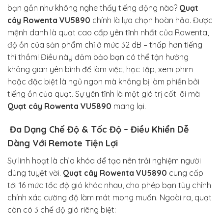
bạn gần như không nghe thấy tiếng động nào?
Quạt
cây Rowenta VU5890
chính là lựa chọn hoàn hảo. Được
mệnh danh là quạt cao cấp yên tĩnh nhất của Rowenta,
độ ồn của sản phẩm chỉ ở mức 32 dB – thấp hơn tiếng
thì thầm! Điều này đảm bảo bạn có thể tận hưởng
không gian yên bình để làm việc, học tập, xem phim
hoặc đặc biệt là ngủ ngon mà không bị làm phiền bởi
tiếng ồn của quạt. Sự yên tĩnh là một giá trị cốt lõi mà
Quạt cây Rowenta VU5890
mang lại.
Đa Dạng Chế Độ & Tốc Độ – Điều Khiển Dễ
Dàng Với Remote Tiện Lợi
Sự linh hoạt là chìa khóa để tạo nên trải nghiệm người
dùng tuyệt vời.
Quạt cây Rowenta VU5890
cung cấp
tới 16 mức tốc độ gió khác nhau, cho phép bạn tùy chỉnh
chính xác cường độ làm mát mong muốn. Ngoài ra, quạt
còn có 3 chế độ gió riêng biệt: