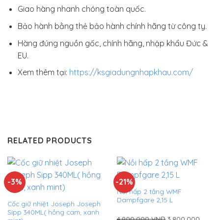
Giao hàng nhanh chóng toàn quốc.
Bảo hành bằng thẻ bảo hành chính hãng từ công ty.
Hàng đúng nguồn gốc, chính hãng, nhập khẩu Đức &
EU.
Xem thêm tại:
https://ksgiadungnhapkhau.com/
RELATED PRODUCTS
-3%
-21%
Nồi hấp 2 tầng WMF
Dampfgare 2,15 L
Cốc giữ nhiệt Joseph Joseph
Sipp 340ML( hồng cam, xanh
Original
4.800.000
VNĐ
3.800.000