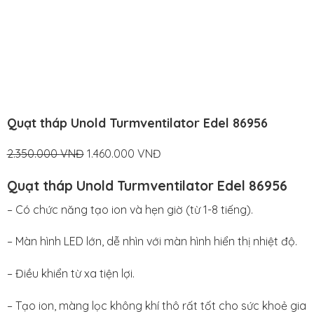
Quạt tháp Unold Turmventilator Edel 86956
Original
Current
2.350.000
VNĐ
1.460.000
VNĐ
price
price
Quạt tháp Unold Turmventilator Edel 86956
was:
is:
2.350.000
1.460.000
– Có chức năng tạo ion và hẹn giờ (từ 1-8 tiếng).
VNĐ.
VNĐ.
– Màn hình LED lớn, dễ nhìn với màn hình hiển thị nhiệt độ.
– Điều khiển từ xa tiện lợi.
– Tạo ion, màng lọc không khí thô rất tốt cho sức khoẻ gia