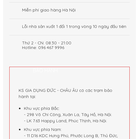
Miễn phí giao hàng Hà Nội
Lỗi nhà sản xuất 1 đổi 1 trong vòng 10 ngày đầu tiên
Thứ 2 - CN: 08:30 - 21:00
Hotline: 096 467 9996
BẢO HÀNH
KS GIA DỤNG ĐỨC - CHÂU ÂU có các trạm bảo
hành tại:
Khu vực phía Bắc:
- 298 Võ Chí Công, Xuân La, Tây Hồ, Hà Nội.
- LK 7.63 Happy Land, Phúc Thịnh, Hà Nội.
Khu vực phía Nam:
- 11 D16 KDC Hưng Phú, Phước Long B, Thủ Đức,