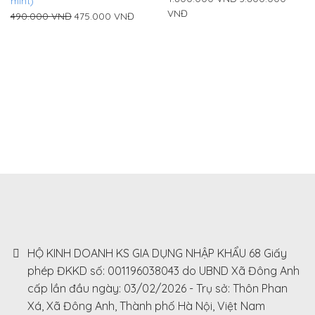
mint)
Current
price
VNĐ
Original
Current
490.000
VNĐ
475.000
VNĐ
price
was:
price
price
is:
4.800.000
was:
is:
3.800.000
VNĐ.
490.000
475.000
VNĐ.
VNĐ.
VNĐ.
HỘ KINH DOANH KS GIA DỤNG NHẬP KHẨU 68 Giấy
phép ĐKKD số: 001196038043 do UBND Xã Đông Anh
cấp lần đầu ngày: 03/02/2026 - Trụ sở: Thôn Phan
Xá, Xã Đông Anh, Thành phố Hà Nội, Việt Nam