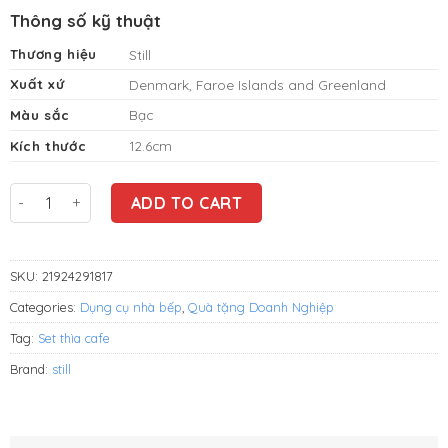
was:
price
Thông số kỹ thuật
900.000
is:
VNĐ.
830.000
Thương hiệu
Still
VNĐ.
Xuất xứ
Denmark, Faroe Islands and Greenland
Màu sắc
Bạc
Kích thước
12.6cm
Set thìa cafe Still Coffee Spoon 12,6cm (set 12 chiếc) quantit
ADD TO CART
SKU:
21924291817
Categories:
Dụng cụ nhà bếp
,
Quà tặng Doanh Nghiệp
Tag:
Set thìa cafe
Brand:
still