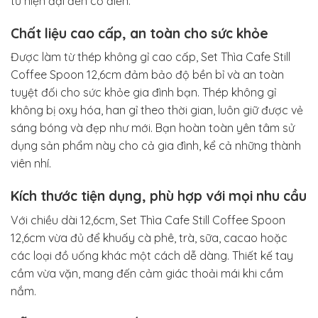
từ hiện đại đến cổ điển.
Chất liệu cao cấp, an toàn cho sức khỏe
Được làm từ thép không gỉ cao cấp, Set Thìa Cafe Still
Coffee Spoon 12,6cm đảm bảo độ bền bỉ và an toàn
tuyệt đối cho sức khỏe gia đình bạn. Thép không gỉ
không bị oxy hóa, han gỉ theo thời gian, luôn giữ được vẻ
sáng bóng và đẹp như mới. Bạn hoàn toàn yên tâm sử
dụng sản phẩm này cho cả gia đình, kể cả những thành
viên nhí.
Kích thước tiện dụng, phù hợp với mọi nhu cầu
Với chiều dài 12,6cm, Set Thìa Cafe Still Coffee Spoon
12,6cm vừa đủ để khuấy cà phê, trà, sữa, cacao hoặc
các loại đồ uống khác một cách dễ dàng. Thiết kế tay
cầm vừa vặn, mang đến cảm giác thoải mái khi cầm
nắm.