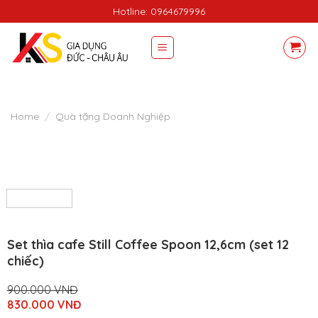
Skip
Hotline: 0964679996
to
content
Home
/
Quà tặng Doanh Nghiệp
Set thìa cafe Still Coffee Spoon 12,6cm (set 12
chiếc)
900.000
VNĐ
Original
830.000
VNĐ
price
Current