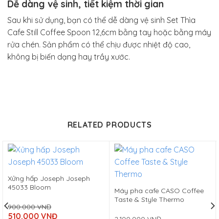
Dễ dàng vệ sinh, tiết kiệm thời gian
Sau khi sử dụng, bạn có thể dễ dàng vệ sinh Set Thìa
Cafe Still Coffee Spoon 12,6cm bằng tay hoặc bằng máy
rửa chén. Sản phẩm có thể chịu được nhiệt độ cao,
không bị biến dạng hay trầy xước.
RELATED PRODUCTS
Xửng hấp Joseph Joseph
45033 Bloom
Máy pha cafe CASO Coffee
Taste & Style Thermo
900.000
VNĐ
Original
510.000
VNĐ
price
2.100.000
VNĐ