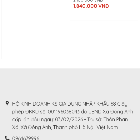
Current
Original
was:
1.840.000
VNĐ
price
price
900.000
Current
is:
was:
VNĐ.
price
510.000
2.100.000
is:
VNĐ.
VNĐ.
1.840.000
VNĐ.
HỘ KINH DOANH KS GIA DỤNG NHẬP KHẨU 68 Giấy
phép ĐKKD số: 001196038043 do UBND Xã Đông Anh
cấp lần đầu ngày: 03/02/2026 - Trụ sở: Thôn Phan
Xá, Xã Đông Anh, Thành phố Hà Nội, Việt Nam
0964679996