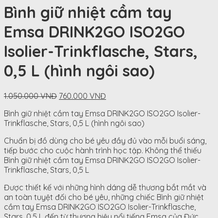
Bình giữ nhiệt cầm tay
Emsa DRINK2GO ISO2GO
Isolier-Trinkflasche, Stars,
0,5 L (hình ngôi sao)
Original
Current
1.050.000
VNĐ
760.000
VNĐ
price
price
Bình giữ nhiệt cầm tay Emsa DRINK2GO ISO2GO Isolier-
was:
is:
Trinkflasche, Stars, 0,5 L (hình ngôi sao)
1.050.000
760.000
VNĐ.
VNĐ.
Chuẩn bị đồ dùng cho bé yêu đầy đủ vào mỗi buổi sáng,
tiếp bước cho cuộc hành trình học tập. Không thể thiếu
Bình giữ nhiệt cầm tay Emsa DRINK2GO ISO2GO Isolier-
Trinkflasche, Stars, 0,5 L
Được thiết kế với những hình dáng dễ thương bắt mắt và
an toàn tuyệt đối cho bé yêu, những chiếc Bình giữ nhiệt
cầm tay Emsa DRINK2GO ISO2GO Isolier-Trinkflasche,
Stars, 0,5 L đến từ thương hiệu nổi tiếng Emsa của Đức,