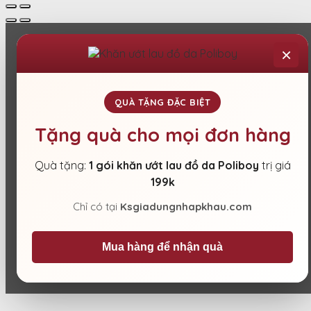
×
QUÀ TẶNG ĐẶC BIỆT
Tặng quà cho mọi đơn hàng
Quà tặng:
1 gói khăn ướt lau đồ da Poliboy
trị giá
199k
Chỉ có tại
Ksgiadungnhapkhau.com
Mua hàng để nhận quà