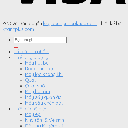
© 2026. Bản quyền
ksgiadungnhapkhau.com
. Thiết kế bởi
khanhplus.com
Search
for:
Tất cả sản phẩm
Thiết bị gia dụng
Máy hút bụi
Robot hút bụi
Máy lọc không khí
Quạt
Quạt sưởi
Máy hút ẩm
Máy sấy quần áo
Máy sấy chén bát
Thiết bị chế biến
Máy ép
Nhà tắm & Vệ sinh
Đồ pha lê, gốm sứ