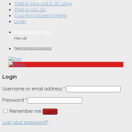
Thiết bị pha chế & đồ uống
Thiết bị nấu ăn
Quà tặng Doanh Nghiệp
Login
Kinh nghiệm hay
Mẹo vặt
tessssssssssssss
Login
Username or email address
*
Password
*
Remember me
Log in
Lost your password?