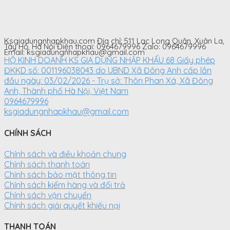
VNĐ.
VNĐ.
Ksgiadungnhapkhau.com Địa chỉ: 511 Lạc Long Quân, Xuân La,
Tây Hồ, Hà Nội Điện thoại: 0964679996 Zalo: 0964679996
Email: ksgiadungnhapkhau@gmail.com
HỘ KINH DOANH KS GIA DỤNG NHẬP KHẨU 68 Giấy phép
ĐKKD số: 001196038043 do UBND Xã Đông Anh cấp lần
đầu ngày: 03/02/2026 - Trụ sở: Thôn Phan Xá, Xã Đông
Anh, Thành phố Hà Nội, Việt Nam
0964679996
ksgiadungnhapkhau@gmail.com
CHÍNH SÁCH
Chính sách và điều khoản chung
Chính sách thanh toán
Chính sách bảo mật thông tin
Chính sách kiểm hàng và đổi trả
Chính sách vận chuyển
Chính sách giải quyết khiếu nại
THANH TOÁN