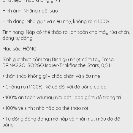
Chất liệu: Thép không gỉ / PP
Hình ảnh: Những ngôi sao
Hình dáng: Nhỏ gọn và siêu nhẹ, không rò rỉ 100%.
Tính năng: Nắp có thể tháo rời, an toàn cho máy rửa chén,
đóng tự động.
Màu sắc: HỒNG
Bình giữ nhiệt cầm tay Bình giữ nhiệt cầm tay Emsa
DRINK2GO ISO2GO Isolier-Trinkflasche, Stars, 0,5 L:
• thân thép không gỉ – chắc chắn và siêu nhẹ
• Chống rò rỉ 100% : kể cả đối với đồ uống có ga
• 100% an toàn với máy rửa bát : bao gồm đồ trang trí
• 100% vệ sinh : nhờ nắp có thể tháo rời
• Tự động đóng đóng: mở nắp và nhấn nút màu đỏ để
uống