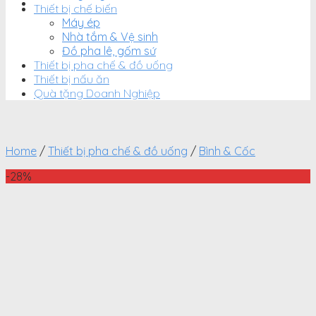
Thiết bị chế biến
Máy ép
Nhà tắm & Vệ sinh
Đồ pha lê, gốm sứ
Thiết bị pha chế & đồ uống
Thiết bị nấu ăn
Quà tặng Doanh Nghiệp
Home
/
Thiết bị pha chế & đồ uống
/
Bình & Cốc
-28%