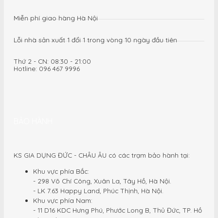
Miễn phí giao hàng Hà Nội
Lỗi nhà sản xuất 1 đổi 1 trong vòng 10 ngày đầu tiên
Thứ 2 - CN: 08:30 - 21:00
Hotline: 096 467 9996
BẢO HÀNH
KS GIA DỤNG ĐỨC - CHÂU ÂU có các trạm bảo hành tại:
Khu vực phía Bắc:
- 298 Võ Chí Công, Xuân La, Tây Hồ, Hà Nội.
- LK 7.63 Happy Land, Phúc Thịnh, Hà Nội.
Khu vực phía Nam:
- 11 D16 KDC Hưng Phú, Phước Long B, Thủ Đức, TP. Hồ