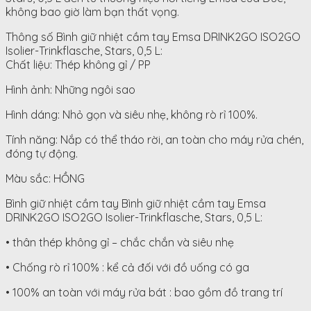
không bao giờ làm bạn thất vọng.
Thông số Bình giữ nhiệt cầm tay Emsa DRINK2GO ISO2GO
Isolier-Trinkflasche, Stars, 0,5 L:
Chất liệu: Thép không gỉ / PP
Hình ảnh: Những ngôi sao
Hình dáng: Nhỏ gọn và siêu nhẹ, không rò rỉ 100%.
Tính năng: Nắp có thể tháo rời, an toàn cho máy rửa chén,
đóng tự động.
Màu sắc: HỒNG
Bình giữ nhiệt cầm tay Bình giữ nhiệt cầm tay Emsa
DRINK2GO ISO2GO Isolier-Trinkflasche, Stars, 0,5 L:
• thân thép không gỉ – chắc chắn và siêu nhẹ
• Chống rò rỉ 100% : kể cả đối với đồ uống có ga
• 100% an toàn với máy rửa bát : bao gồm đồ trang trí