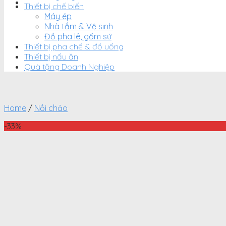
Thiết bị chế biến
Máy ép
Nhà tắm & Vệ sinh
Đồ pha lê, gốm sứ
Thiết bị pha chế & đồ uống
Thiết bị nấu ăn
Quà tặng Doanh Nghiệp
Home
/
Nồi chảo
-33%