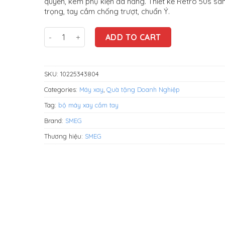
quyền, kèm phụ kiện đa năng. Thiết kế Retro 50s sa
VNĐ.
trọng, tay cầm chống trượt, chuẩn Ý.
Bộ máy xay cầm tay Smeg HBF03RDEU màu đỏ qu
ADD TO CART
SKU:
10225343804
Categories:
Máy xay
,
Quà tặng Doanh Nghiệp
Tag:
bộ máy xay cầm tay
Brand:
SMEG
Thương hiệu:
SMEG