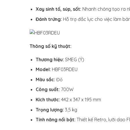
Xay sinh tố, súp, sốt:
Nhanh chóng tạo ra n
Đánh trứng:
Hỗ trợ đắc lực cho việc làm bán
Thông số kỹ thuật:
Thương hiệu:
SMEG (Ý)
Model:
HBF03RDEU
Màu sắc:
Đỏ
Công suất:
700W
Kích thước:
442 x 347 x 195 mm
Trọng lượng:
3,5 kg
Tính năng nổi bật:
Thiết kế Retro, lưỡi dao