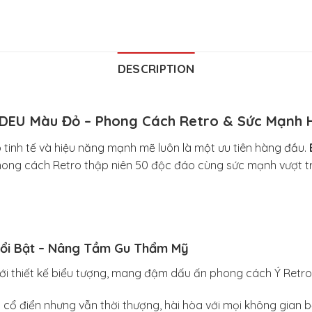
DESCRIPTION
EU Màu Đỏ – Phong Cách Retro & Sức Mạnh 
p tinh tế và hiệu năng mạnh mẽ luôn là một ưu tiên hàng đầu.
hong cách Retro thập niên 50 độc đáo cùng sức mạnh vượt tr
Nổi Bật – Nâng Tầm Gu Thẩm Mỹ
ới thiết kế biểu tượng, mang đậm dấu ấn phong cách Ý Retro
cổ điển nhưng vẫn thời thượng, hài hòa với mọi không gian b