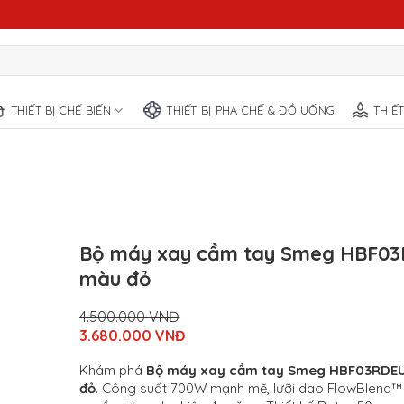
THIẾT BỊ CHẾ BIẾN
THIẾT BỊ PHA CHẾ & ĐỒ UỐNG
THIẾ
Bộ máy xay cầm tay Smeg HBF0
màu đỏ
4.500.000
VNĐ
Original
3.680.000
VNĐ
price
Current
was:
price
Khám phá
Bộ máy xay cầm tay Smeg HBF03RDE
4.500.000
is:
VNĐ.
đỏ
. Công suất 700W mạnh mẽ, lưỡi dao FlowBlend™
3.680.000