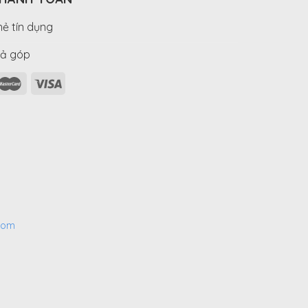
hẻ tín dụng
rả góp
com