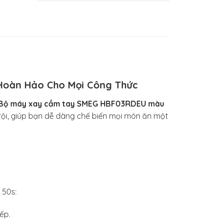
Hoàn Hảo Cho Mọi Công Thức
Bộ máy xay cầm tay SMEG HBF03RDEU màu
ội, giúp bạn dễ dàng chế biến mọi món ăn một
 50s:
ếp.