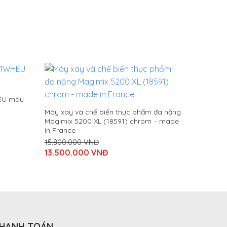
EU màu
Máy xay và chế biến thực phẩm đa năng
Magimix 5200 XL (18591) chrom – made
in France
15.800.000
VNĐ
Original
13.500.000
VNĐ
price
Current
was:
price
15.800.000
is:
VNĐ.
13.500.000
VNĐ.
HANH TOÁN