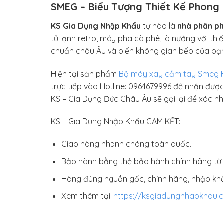
SMEG – Biểu Tượng Thiết Kế Phong
KS Gia Dụng Nhập Khẩu
tự hào là
nhà phân ph
tủ lạnh retro, máy pha cà phê, lò nướng với th
chuẩn châu Âu và biến không gian bếp của bạn
Hiện tại sản phẩm
Bộ máy xay cầm tay Smeg
trực tiếp vào Hotline: 0964679996 để nhận được
KS – Gia Dụng Đức Châu Âu sẽ gọi lại để xác n
KS – Gia Dụng Nhập Khẩu CAM KẾT:
Giao hàng nhanh chóng toàn quốc.
Bảo hành bằng thẻ bảo hành chính hãng từ 
Hàng đúng nguồn gốc, chính hãng, nhập kh
Xem thêm tại:
https://ksgiadungnhapkhau.