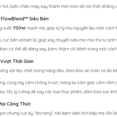
hút, biến chiếc máy xay thành một món đồ nội thất, khẳng đ
 FlowBlend™ Siêu Bén
ng suất
700W
mạnh mẽ, giúp xử lý mọi nguyên liệu một cách 
 cực bén và bền bỉ, giúp xay nhuyễn siêu mịn mọi thứ từ sinh tố
 bạn có thể dễ dàng xay, băm, thậm chí đánh trứng một các
 Vượt Thời Gian
ững vật liệu chất lượng hàng đầu, đảm bảo an toàn và độ b
ng, cùng tay cầm chống trượt, mang lại cảm giác cầm nắm a
lực tốt, lý tưởng để xay các loại thực phẩm, đảm bảo sức kh
 Mọi Công Thức
ọn nhưng cực kỳ “đa năng”, tiết kiệm diện tích bếp mà vẫn l