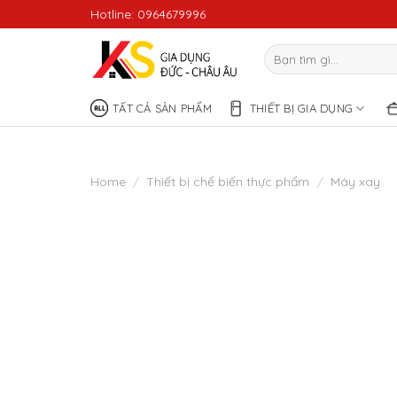
Skip
Hotline: 0964679996
to
content
Search
for:
TẤT CẢ SẢN PHẨM
THIẾT BỊ GIA DỤNG
Home
/
Thiết bị chế biến thực phẩm
/
Máy xay