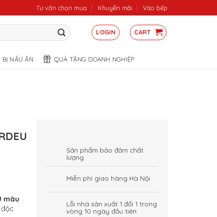
Tư vấn chọn mua
Khuyễn mãi
Vào bếp
LOGIN
CART
T BỊ NẤU ĂN
QUÀ TẶNG DOANH NGHIỆP
3RDEU
Sản phẩm bảo đảm chất
lượng
Miễn phí giao hàng Hà Nội
U màu
Lỗi nhà sản xuất 1 đổi 1 trong
 độc
vòng 10 ngày đầu tiên