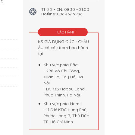
ng
Thứ 2 - CN: 08:30 - 21:00
Hotline: 096 467 9996
antity
BẢO HÀNH
KS GIA DỤNG ĐỨC - CHÂU
ÂU có các trạm bảo hành
tại:
Khu vực phía Bắc:
- 298 Võ Chí Công,
Xuân La, Tây Hồ, Hà
Nội.
- LK 7.63 Happy Land,
Phúc Thịnh, Hà Nội.
Khu vực phía Nam:
- 11 D16 KDC Hưng Phú,
Phước Long B, Thủ Đức,
TP. Hồ Chí Minh.