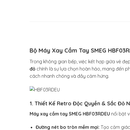
Bộ Máy Xay Cầm Tay SMEG HBF03RD
Trong không gian bếp, việc kết hợp giữa vẻ đẹ
đỏ
chính là sự lựa chọn hoàn hảo, mang đến p
cách nhanh chóng và đầy cảm hứng.
1. Thiết Kế Retro Độc Quyền & Sắc Đỏ 
Máy xay cầm tay SMEG HBF03RDEU
nổi bật v
Đường nét bo tròn mềm mại:
Tạo cảm giác 