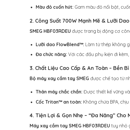
Màu đỏ cuốn hút:
Gam màu đỏ nổi bật, cuốn 
2. Công Suất 700W Mạnh Mẽ & Lưỡi Dao
SMEG HBF03RDEU
được trang bị động cơ cô
Lưỡi dao FlowBlend™:
Làm từ thép không gỉ,
Đa chức năng:
Với các đầu phụ kiện đi kèm,
3. Chất Liệu Cao Cấp & An Toàn – Bền Bỉ
Bộ máy xay cầm tay SMEG
được chế tạo từ nh
Thân máy chắc chắn:
Được thiết kế vững và
Cốc Tritan™ an toàn:
Không chứa BPA, chịu 
4. Tiện Lợi & Gọn Nhẹ – “Đa Năng” Cho
Máy xay cầm tay SMEG HBF03RDEU
tuy nhỏ g