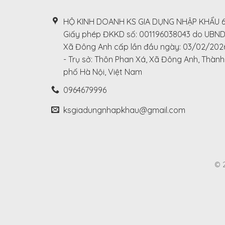
HỘ KINH DOANH KS GIA DỤNG NHẬP KHẨU 
Giấy phép ĐKKD số: 001196038043 do UBN
Xã Đông Anh cấp lần đầu ngày: 03/02/202
- Trụ sở: Thôn Phan Xá, Xã Đông Anh, Thành
phố Hà Nội, Việt Nam
0964679996
ksgiadungnhapkhau@gmail.com
© 