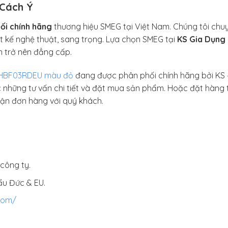
 Cách Ý
ối chính hãng
thương hiệu SMEG tại Việt Nam. Chúng tôi chu
iết kế nghệ thuật, sang trọng. Lựa chọn SMEG tại
KS Gia Dụng
 trở nên đẳng cấp.
 HBF03RDEU màu đỏ
đang được phân phối chính hãng bởi KS –
 những tư vấn chi tiết và đặt mua sản phẩm. Hoặc đặt hàng t
hận đơn hàng với quý khách.
công ty.
ẩu Đức & EU.
com/