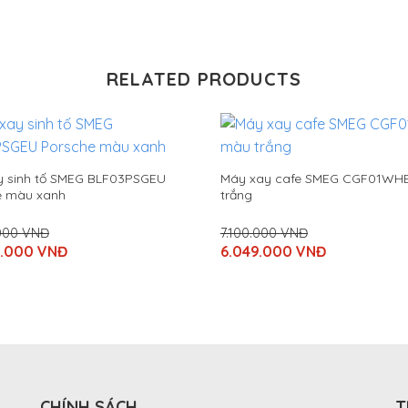
RELATED PRODUCTS
y sinh tố SMEG BLF03PSGEU
Máy xay cafe SMEG CGF01WH
e màu xanh
trắng
.000
VNĐ
7.100.000
VNĐ
Original
0.000
VNĐ
6.049.000
VNĐ
price
Current
was:
price
000
7.100.000
is:
VNĐ.
000
6.049.000
VNĐ.
CHÍNH SÁCH
T