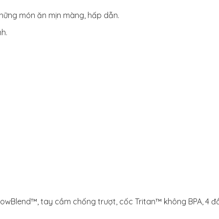
hững món ăn mịn màng, hấp dẫn.
h.
 FlowBlend™, tay cầm chống trượt, cốc Tritan™ không BPA, 4 đ