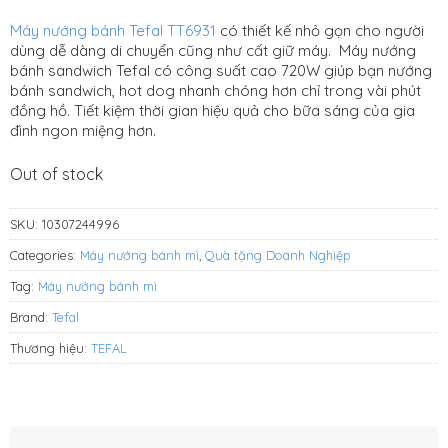
VNĐ.
1.770.000
Máy nướng bánh Tefal TT6931
có thiết kế nhỏ gọn cho người
VNĐ.
dùng dễ dàng di chuyển cũng như cất giữ máy. Máy nướng
bánh sandwich Tefal có công suất cao 720W giúp bạn nướng
bánh sandwich, hot dog nhanh chóng hơn chỉ trong vài phút
đồng hồ. Tiết kiệm thời gian hiệu quả cho bữa sáng của gia
đình ngon miệng hơn.
Out of stock
SKU:
10307244996
Categories:
Máy nướng bánh mì
,
Quà tặng Doanh Nghiệp
Tag:
Máy nướng bánh mì
Brand:
Tefal
Thương hiệu:
TEFAL