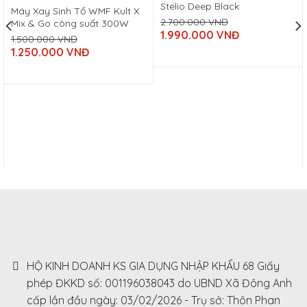
Stelio Deep Black
Máy Xay Sinh Tố WMF Kult X
2.700.000
VNĐ
Mix & Go công suất 300W
Original
1.990.000
VNĐ
1.500.000
VNĐ
price
Current
Original
was:
1.250.000
VNĐ
price
price
2.700.000
Current
is:
was:
VNĐ.
price
1.990.000
1.500.000
is:
VNĐ.
VNĐ.
1.250.000
VNĐ.
HỘ KINH DOANH KS GIA DỤNG NHẬP KHẨU 68 Giấy
phép ĐKKD số: 001196038043 do UBND Xã Đông Anh
cấp lần đầu ngày: 03/02/2026 - Trụ sở: Thôn Phan