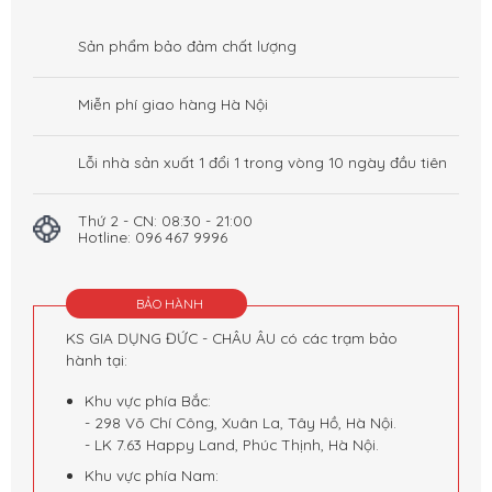
Sản phẩm bảo đảm chất lượng
Miễn phí giao hàng Hà Nội
Lỗi nhà sản xuất 1 đổi 1 trong vòng 10 ngày đầu tiên
Thứ 2 - CN: 08:30 - 21:00
Hotline: 096 467 9996
BẢO HÀNH
KS GIA DỤNG ĐỨC - CHÂU ÂU có các trạm bảo
hành tại:
Khu vực phía Bắc:
- 298 Võ Chí Công, Xuân La, Tây Hồ, Hà Nội.
- LK 7.63 Happy Land, Phúc Thịnh, Hà Nội.
Khu vực phía Nam: