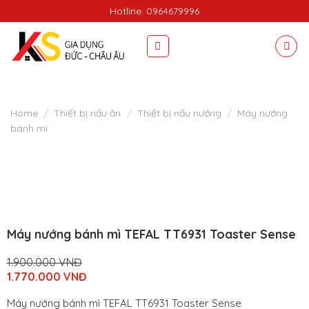
Skip
Hotline: 0964679996
to
content
Home
/
Thiết bị nấu ăn
/
Thiết bị nấu nướng
/
Máy nướng
bánh mì
Máy nướng bánh mì TEFAL TT6931 Toaster Sense
1.900.000
VNĐ
Original
1.770.000
VNĐ
price
Current
was:
price
Máy nướng bánh mì TEFAL TT6931 Toaster Sense
1.900.000
is: