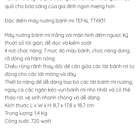
quả cho bữa sáng của gia đình ngon miệng hơn.
Đặc điểm máy nướng bánh mì TEFAL TT6931
Máy nướng bánh mì trắng với màn hình đếm ngược kỹ
thuật số tối giản, dễ đọc và kiểm soát
4 nút chức năng: 7 mức độ màu bánh, chức năng dừng,
rã đông và hâm nóng
Chiều rộng rãnh thay đổi: để căn giữa các lát bánh mì tự
động cho các lát mỏng và dày
Thiết bị nâng để dễ dàng loại bỏ các lát bánh mì nướng,
ngay cả các ngăn kéo vụn bánh mì nhỏ nhất và có thể
tháo rời: vệ sinh nhanh chóng và dễ dàng
Kích thước L x W x H: 8,7 x 17,8 x 18,7 cm
Trọng lượng: 1,4 Kg
Công suất: 720 watt