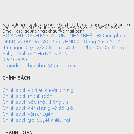
VNĐ.
VNĐ.
Ksgiadungnhapkhau.com Địa chỉ: 511 Lạc Long Quân, Xuân La,
Tây Hồ, Hà Nội Điện thoại: 0964679996 Zalo: 0964679996
Email: ksgiadungnhapkhau@gmail.com
HỘ KINH DOANH KS GIA DỤNG NHẬP KHẨU 68 Giấy phép
ĐKKD số: 001196038043 do UBND Xã Đông Anh cấp lần
đầu ngày: 03/02/2026 - Trụ sở: Thôn Phan Xá, Xã Đông
Anh, Thành phố Hà Nội, Việt Nam
0964679996
ksgiadungnhapkhau@gmail.com
CHÍNH SÁCH
Chính sách và điều khoản chung
Chính sách thanh toán
Chính sách bảo mật thông tin
Chính sách kiểm hàng và đổi trả
Chính sách vận chuyển
Chính sách giải quyết khiếu nại
THANH TOÁN