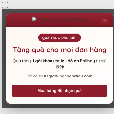
×
QUÀ TẶNG ĐẶC BIỆT
Tặng quà cho mọi đơn hàng
Quà tặng:
1 gói khăn ướt lau đồ da Poliboy
trị giá
199k
Chỉ có tại
Ksgiadungnhapkhau.com
Mua hàng để nhận quà