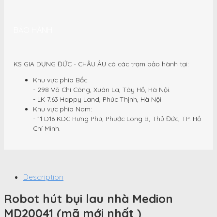
BẢO HÀNH
KS GIA DỤNG ĐỨC - CHÂU ÂU có các trạm bảo hành tại:
Khu vực phía Bắc:
- 298 Võ Chí Công, Xuân La, Tây Hồ, Hà Nội.
- LK 7.63 Happy Land, Phúc Thịnh, Hà Nội.
Khu vực phía Nam:
- 11 D16 KDC Hưng Phú, Phước Long B, Thủ Đức, TP. Hồ
Chí Minh.
Description
Robot hút bụi lau nhà Medion
MD20041 (mã mới nhất )