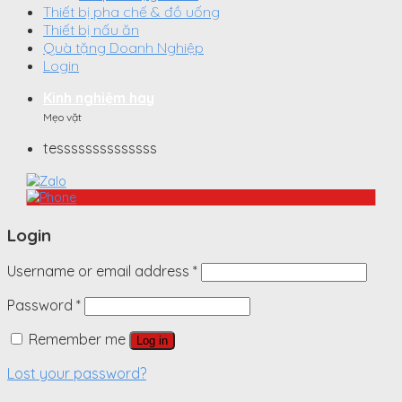
Thiết bị pha chế & đồ uống
Thiết bị nấu ăn
Quà tặng Doanh Nghiệp
Login
Kinh nghiệm hay
Mẹo vặt
tessssssssssssss
Login
Username or email address
*
Password
*
Remember me
Log in
Lost your password?