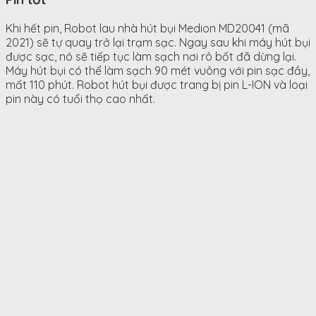
Khi hết pin, Robot lau nhà hút bụi Medion MD20041 (mã
2021) sẽ tự quay trở lại trạm sạc. Ngay sau khi máy hút bụi
được sạc, nó sẽ tiếp tục làm sạch nơi rô bốt đã dừng lại.
Máy hút bụi có thể làm sạch 90 mét vuông với pin sạc đầy,
mất 110 phút. Robot hút bụi được trang bị pin L-ION và loại
pin này có tuổi thọ cao nhất.