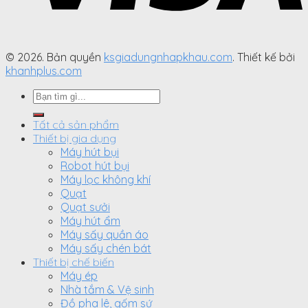
© 2026. Bản quyền
ksgiadungnhapkhau.com
. Thiết kế bởi
khanhplus.com
Search
for:
Tất cả sản phẩm
Thiết bị gia dụng
Máy hút bụi
Robot hút bụi
Máy lọc không khí
Quạt
Quạt sưởi
Máy hút ẩm
Máy sấy quần áo
Máy sấy chén bát
Thiết bị chế biến
Máy ép
Nhà tắm & Vệ sinh
Đồ pha lê, gốm sứ