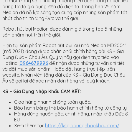
Là một trong số ít những thương hiệu được lòng người tiêu
dùng từ đồ gia dụng đến đồ điện tử. Trong hơn 25 năm
Medion đã nỗ lực sáng tạo cung cấp những sản phẩm tốt
nhất cho thị trường Đức và thế giới.
Robot hút bụi Medion được đánh giá trong top 5 những
sản phẩm hot trên thế giới.
Hiện tại sản phẩm Robot hút bụi lau nhà Medion MD20041
(mã 2021) đang được phân phối chính hãng bởi KS – Gia
Dụng Đức – Châu Âu. Quý vị hãy gọi điện trực tiếp vào
Hotline:
0964679996
để nhận được những tư vấn chi tiết
và đặt mua sản phẩm. Hoặc đặt hàng trực tiếp trên
website. Nhân viên tổng đài của KS – Gia Dụng Đức Châu
Âu sẽ gọi lại để xác nhận đơn hàng với quý khách.
KS – Gia Dụng Nhập Khẩu CAM KẾT:
Giao hàng nhanh chóng toàn quốc.
Bảo hành bằng thẻ bảo hành chính hãng từ công ty.
Hàng đúng nguồn gốc, chính hãng, nhập khẩu Đức &
EU.
Xem thêm tại:
https://ksgiadungnhapkhau.com/