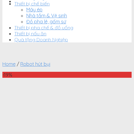
Thiết bị chế biến
Máy ép
Nhà tắm & Vệ sinh
Đồ pha lê, gốm sứ
Thiết bị pha chế & đồ uống
Thiết bị nấu ăn
Quà tặng Doanh Nghiệp
Home
/
Robot hút bụi
-19%