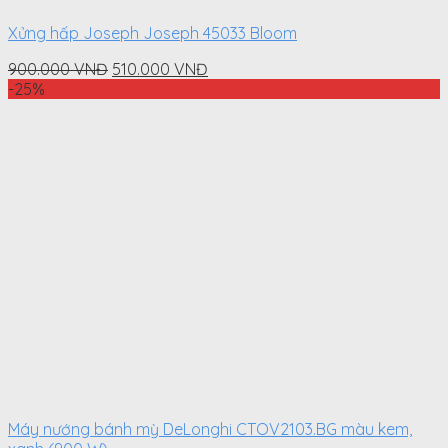
Xửng hấp Joseph Joseph 45033 Bloom
Original
Current
900.000
VNĐ
510.000
VNĐ
price
price
-25%
was:
is:
900.000
510.000
VNĐ.
VNĐ.
Máy nướng bánh mỳ DeLonghi CTOV2103.BG màu kem,