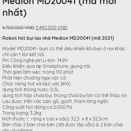
Medion MD20041 (mã mới
nhất)
Original
Current
6.700.000
VNĐ
5.440.000
VNĐ
price
price
Robot hút bụi lau nhà Medion MD20041 (mã 2021)
was:
is:
6.700.000
5.440.000
Model: MD20041- bạn có thể điều khiển khi bạn ở nơi khác
VNĐ.
VNĐ.
chỉ cần 1 lần kết nối.
Pin: Công nghệ pin Li-Ion- 14,8V
Điều khiển: qua áp Smatphone, giọng nói.
Thời gian làm việc: trong 110 phút
Phát hiện chướng ngại vật: có
Chức năng: hút và lau( ướt, khô)
dung tích thùng nước: 0.5L
dung tích hộp chứa bụi: thùng chứa bụi lớn có thể tháo rời
Lau được trên các sàn: gỗ, gạch, thảm lông ngắn.
Công suất hút động cơ:2.000 Pa
Trọng lượng: 3.2kg
Kích thước: ( rộng x cao x sâu): 32,5 x 8 x 32,5cm
Bàn chải: 2 bàn chải bên (đã được lắp sẵn) & 2 bàn chải
phụ dự phòng